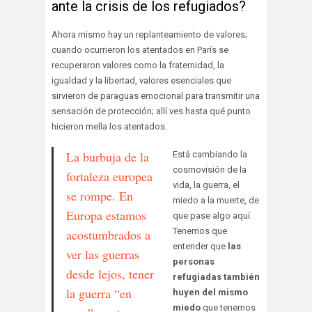
ante la crisis de los refugiados?
Ahora mismo hay un replanteamiento de valores;
cuando ocurrieron los atentados en París se
recuperaron valores como la fraternidad, la
igualdad y la libertad, valores esenciales que
sirvieron de paraguas emocional para transmitir una
sensación de protección; allí ves hasta qué punto
hicieron mella los atentados.
La burbuja de la
Está cambiando la
cosmovisión de la
fortaleza europea
vida, la guerra, el
se rompe. En
miedo a la muerte, de
Europa estamos
que pase algo aquí.
Tenemos que
acostumbrados a
entender que
las
ver las guerras
personas
desde lejos, tener
refugiadas también
la guerra “en
huyen del mismo
miedo
que tenemos