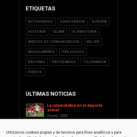
ETIQUETAS
ACTIVIDADES
CONVIVENCIA
EUROPA
HISTORIA
ISLAM
ISLAMOFOBIA
MEDIOS DE COMUNICACIÓN
MUJER
MUSULMANES
PREJUICIOS
RACISMO
REFUGIADOS
TOLERANCIA
VIDEOS
ULTIMAS NOTICIAS
La islamofobia en el deporte
actual
9 junio, 2026
Saint Levant como voz cultural
contra la islamofobia
Utilizamos cookies propias y de terceros para fines analíticos y para
17 enero, 2026