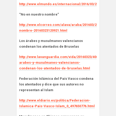
http://www.elmundo.es/internacional/2016/03/23/56f274dc
“No en nuestro nombre”
http://www.elcorreo.com/alava/araba/201603/23/nuestro-
nombre-20160323120921.html
Los árabes y musulmanes valencianos
condenan los atentados de Bruselas
http://www.lavanguardia.com/vida/20160323/40642191746/l
arabes-y-musulmanes-valencianos-
condenan-los-atentados-de-bruselas.html
Federación Islámica del País Vasco condena
los atentados y dice que sus autores no
representan al Islam
http://www.eldiario.es/politica/Federacion-
Islamica-Pais-Vasco-Islam_0_497650776.html