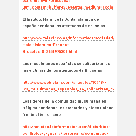
extremism-in-brussels/?
utm_content=buffer436e4&utm_medium=social&utm_sour
El Instituto Halal de la Junta Islámica de
España condena los atentados de Bruselas
http://www.telecinco.es/informativos/sociedad/Instituto-
Halal-Islamica-Espana-
Bruselas_0_2151975301.html
Los musulmanes españoles se solidarizan con
las víctimas de los atentados de Bruselas
http://www.webislam.com/articulos/109484-
los_musulmanes_espanoles_se_solidarizan_con_las_vict
Los líderes de la comunidad musulmana en
Bélgica condenan los atentados y piden unidad
frente al terrorismo
http://noticias.lainformacion.com/disturbios-
conflictos-y-guerra/terrorismo/comunidad-