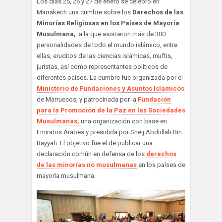
Los días 25, 26 y 27 de enero se celebró en
Marrakech una cumbre sobre los
Derechos de las
Minorías Religiosas en los Países de Mayoría
Musulmana,
a la que asistieron más de 300
personalidades de todo el mundo islámico, entre
ellas, eruditos de las ciencias islámicas, muftis,
juristas, así como representantes políticos de
diferentes países. La cumbre fue organizada por el
Ministerio de Fundaciones y Asuntos Islámicos
de Marruecos, y patrocinada por la
Fundación
para la Promoción de la Paz en las Sociedades
Musulmanas,
una organización con base en
Emiratos Árabes y presidida por Sheij Abdullah Bin
Bayyah. El objetivo fue el de publicar una
declaración común en defensa de los
derechos
de las minorías no musulmanas
en los países de
mayoría musulmana.