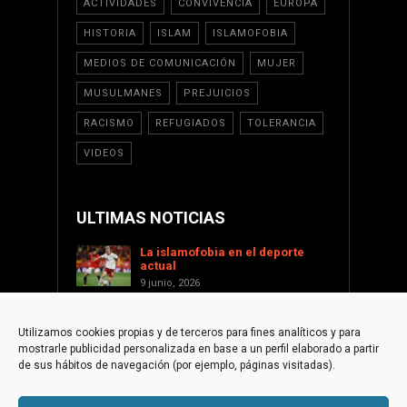
ACTIVIDADES
CONVIVENCIA
EUROPA
HISTORIA
ISLAM
ISLAMOFOBIA
MEDIOS DE COMUNICACIÓN
MUJER
MUSULMANES
PREJUICIOS
RACISMO
REFUGIADOS
TOLERANCIA
VIDEOS
ULTIMAS NOTICIAS
La islamofobia en el deporte
actual
9 junio, 2026
Saint Levant como voz cultural
contra la islamofobia
Utilizamos cookies propias y de terceros para fines analíticos y para
17 enero, 2026
mostrarle publicidad personalizada en base a un perfil elaborado a partir
Apoyar a Palestina desde la
de sus hábitos de navegación (por ejemplo, páginas visitadas).
sociedad civil internacional
1 diciembre, 2025