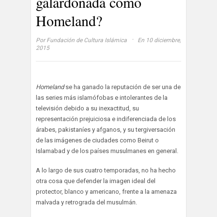
galardonada como
Homeland?
·
Por
Fundación de Cultura Islámica
En 10 diciembre,
2015
Homeland
se ha ganado la reputación de ser una de
las series más islamófobas e intolerantes de la
televisión debido a su inexactitud, su
representación prejuiciosa e indiferenciada de los
árabes, pakistaníes y afganos, y su tergiversación
de las imágenes de ciudades como Beirut o
Islamabad y de los países musulmanes en general.
A lo largo de sus cuatro temporadas, no ha hecho
otra cosa que defender la imagen ideal del
protector, blanco y americano, frente a la amenaza
malvada y retrograda del musulmán.