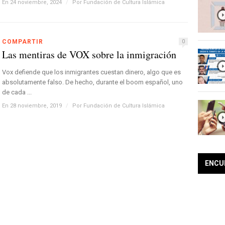
En 24 noviembre, 2024
/
Por
Fundación de Cultura Islámica
COMPARTIR
0
Las mentiras de VOX sobre la inmigración
Vox defiende que los inmigrantes cuestan dinero, algo que es
absolutamente falso. De hecho, durante el boom español, uno
de cada ...
En 28 noviembre, 2019
/
Por
Fundación de Cultura Islámica
ENCU