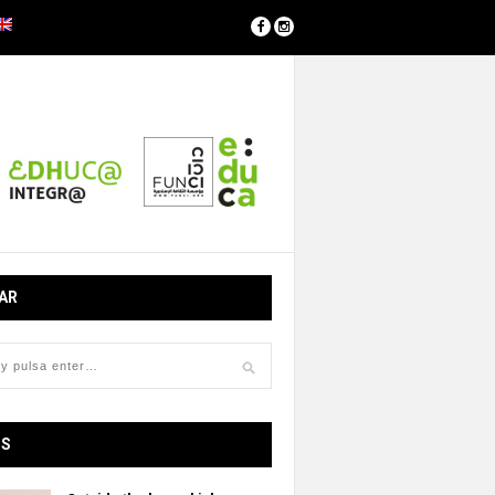
AR
OS