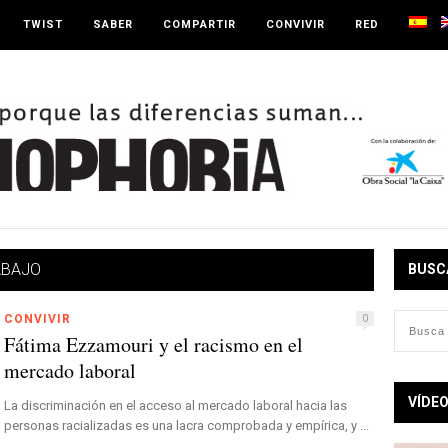
TWIST
SABER
COMPARTIR
CONVIVIR
RED
ABAJO
BUSC
CONVIVIR
0
Fátima Ezzamouri y el racismo en el
mercado laboral
VÍDE
La discriminación en el acceso al mercado laboral hacia las
personas racializadas es una lacra comprobada y empírica, y ...