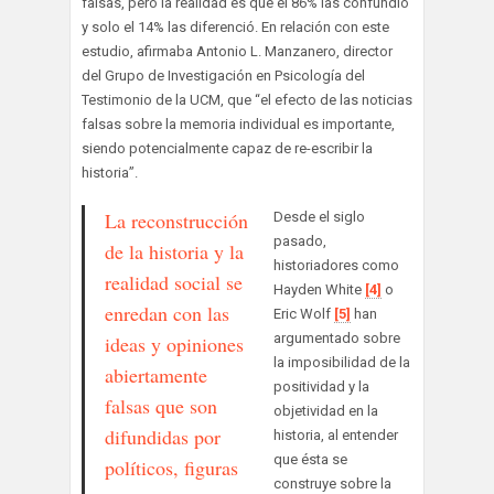
falsas, pero la realidad es que el 86% las confundió
y solo el 14% las diferenció. En relación con este
estudio, afirmaba Antonio L. Manzanero, director
del Grupo de Investigación en Psicología del
Testimonio de la UCM, que “el efecto de las noticias
falsas sobre la memoria individual es importante,
siendo potencialmente capaz de re-escribir la
historia”.
La reconstrucción
Desde el siglo
pasado,
de la historia y la
historiadores como
realidad social se
Hayden White
[4]
o
enredan con las
Eric Wolf
[5]
han
argumentado sobre
ideas y opiniones
la imposibilidad de la
abiertamente
positividad y la
falsas que son
objetividad en la
difundidas por
historia, al entender
que ésta se
políticos, figuras
construye sobre la