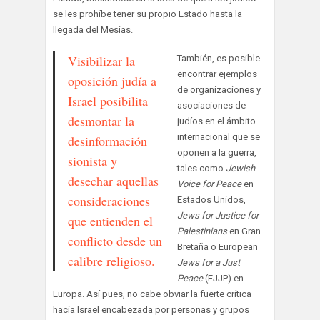
se les prohíbe tener su propio Estado hasta la
llegada del Mesías.
Visibilizar la
También, es posible
encontrar ejemplos
oposición judía a
de organizaciones y
Israel posibilita
asociaciones de
desmontar la
judíos en el ámbito
internacional que se
desinformación
oponen a la guerra,
sionista y
tales como
Jewish
desechar aquellas
Voice for Peace
en
consideraciones
Estados Unidos,
Jews for Justice for
que entienden el
Palestinians
en Gran
conflicto desde un
Bretaña o European
calibre religioso.
Jews for a Just
Peace
(EJJP) en
Europa. Así pues, no cabe obviar la fuerte crítica
hacía Israel encabezada por personas y grupos