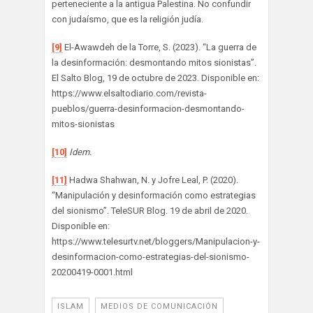
perteneciente a la antigua Palestina. No confundir
con judaísmo, que es la religión judía.
[9]
El-Awawdeh de la Torre, S. (2023). “La guerra de
la desinformación: desmontando mitos sionistas”.
El Salto Blog, 19 de octubre de 2023. Disponible en:
https://www.elsaltodiario.com/revista-
pueblos/guerra-desinformacion-desmontando-
mitos-sionistas
[10]
Idem.
[11]
Hadwa Shahwan, N. y Jofre Leal, P. (2020).
“Manipulación y desinformación como estrategias
del sionismo”. TeleSUR Blog. 19 de abril de 2020.
Disponible en:
https://www.telesurtv.net/bloggers/Manipulacion-y-
desinformacion-como-estrategias-del-sionismo-
20200419-0001.html
ISLAM
MEDIOS DE COMUNICACIÓN