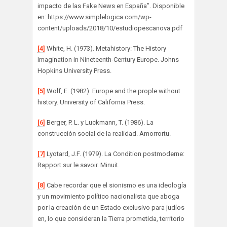
impacto de las Fake News en España”. Disponible
en: https://www.simplelogica.com/wp-
content/uploads/2018/10/estudiopescanova.pdf
[4]
White, H. (1973). Metahistory: The History
Imagination in Nineteenth-Century Europe. Johns
Hopkins University Press.
[5]
Wolf, E. (1982). Europe and the prople without
history. University of California Press.
[6]
Berger, P. L. y Luckmann, T. (1986). La
construcción social de la realidad. Amorrortu.
[7]
Lyotard, J.F. (1979). La Condition postmoderne:
Rapport sur le savoir. Minuit.
[8]
Cabe recordar que el sionismo es una ideología
y un movimiento político nacionalista que aboga
por la creación de un Estado exclusivo para judíos
en, lo que consideran la Tierra prometida, territorio