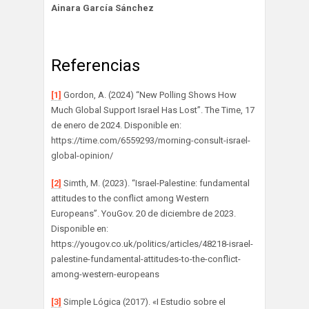
Ainara García Sánchez
Referencias
[1]
Gordon, A. (2024) “New Polling Shows How
Much Global Support Israel Has Lost”. The Time, 17
de enero de 2024. Disponible en:
https://time.com/6559293/morning-consult-israel-
global-opinion/
[2]
Simth, M. (2023). “Israel-Palestine: fundamental
attitudes to the conflict among Western
Europeans”. YouGov. 20 de diciembre de 2023.
Disponible en:
https://yougov.co.uk/politics/articles/48218-israel-
palestine-fundamental-attitudes-to-the-conflict-
among-western-europeans
[3]
Simple Lógica (2017). «I Estudio sobre el