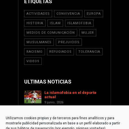
ETIQUETAS
ACTIVIDADES
CONVIVENCIA
EUROPA
HISTORIA
ISLAM
ISLAMOFOBIA
MEDIOS DE COMUNICACIÓN
MUJER
MUSULMANES
PREJUICIOS
RACISMO
REFUGIADOS
TOLERANCIA
VIDEOS
ULTIMAS NOTICIAS
La islamofobia en el deporte
actual
9 junio, 2026
Saint Levant como voz cultural
contra la islamofobia
Utilizamos cookies propias y de terceros para fines analíticos y para
17 enero, 2026
mostrarle publicidad personalizada en base a un perfil elaborado a partir
Apoyar a Palestina desde la
de sus hábitos de navegación (por ejemplo, páginas visitadas).