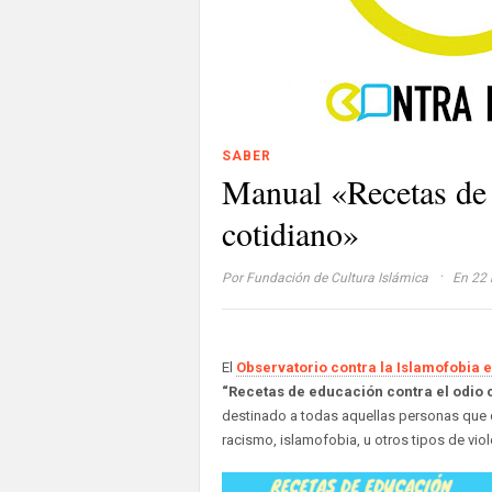
SABER
Manual «Recetas de 
cotidiano»
·
Por
Fundación de Cultura Islámica
En 22 
El
Observatorio contra la Islamofobia 
“Recetas de educación contra el odio 
destinado a todas aquellas personas que 
racismo, islamofobia, u otros tipos de viol