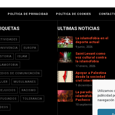
POLÍTICA DE PRIVACIDAD
POLÍTICA DE COOKIES
CONTACT
TIQUETAS
ULTIMAS NOTICIAS
La islamofobia en el
CTIVIDADES
deporte actual
9 junio, 2026
ONVIVENCIA
EUROPA
Saint Levant como
ISTORIA
ISLAM
voz cultural contra
la islamofobia
SLAMOFOBIA
17 enero, 2026
Apoyar a Palestina
EDIOS DE COMUNICACIÓN
desde la sociedad
civil internacional
UJER
MUSULMANES
1 diciembre, 2025
REJUICIOS
RACISMO
Utilizamos c
La paradoja
publicidad p
islamófoba de Torre-
EFUGIADOS
TOLERANCIA
Pacheco
navegación (
10 septiembre, 2025
IDEOS
A