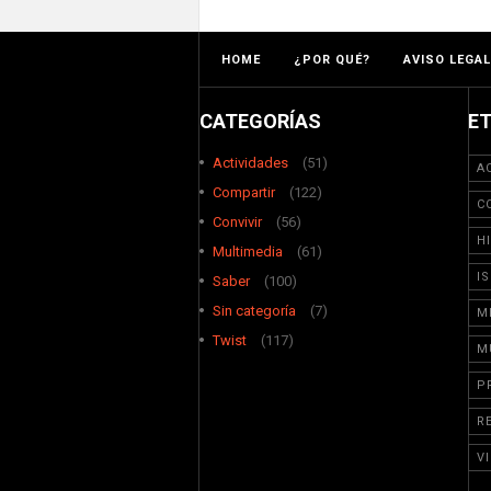
HOME
¿POR QUÉ?
AVISO LEGAL
CATEGORÍAS
E
Actividades
(51)
A
Compartir
(122)
C
Convivir
(56)
H
Multimedia
(61)
I
Saber
(100)
Sin categoría
(7)
M
Twist
(117)
M
P
R
V