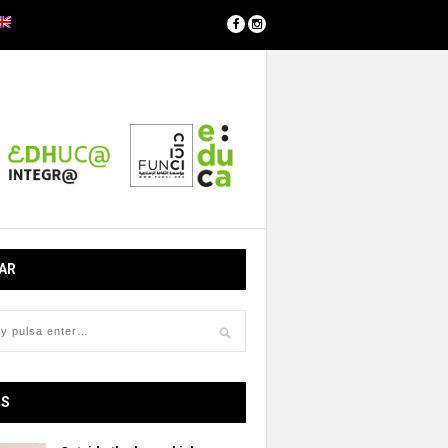
AR
OS