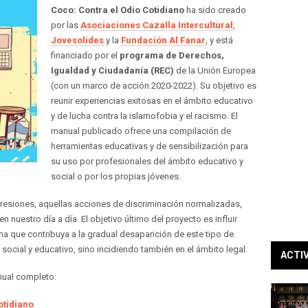
Coco: Contra el Odio Cotidiano
ha sido creado
por las
Asociaciones Cazalla Intercultural
,
Jovesolides
y la
Fundación Al Fanar
, y está
financiado por el
programa de Derechos,
Igualdad y Ciudadanía (REC)
de la Unión Europea
(con un marco de acción 2020-2022). Su objetivo es
reunir experiencias exitosas en el ámbito educativo
y de lucha contra la islamofobia y el racismo. El
manual publicado ofrece una compilación de
herramientas educativas y de sensibilización para
su uso por profesionales del ámbito educativo y
social o por los propias jóvenes.
agresiones, aquellas acciones de discriminación normalizadas,
nuestro día a día. El objetivo último del proyecto es influir
ma que contribuya a la gradual desaparición de este tipo de
social y educativo, sino incidiendo también en el ámbito legal.
ACTI
nual completo:
otidiano