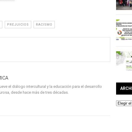
PREJUICIOS
RACISMO
MICA
ve el diálogo intercultural y la educación para el desarrollo
ARCH
igurosa, desde hace más de tres décadas.
Archivos