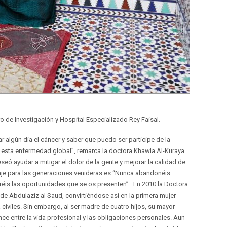
ro de Investigación y Hospital Especializado Rey Faisal.
 algún día el cáncer y saber que puedo ser participe de la
r esta enfermedad global”, remarca la doctora Khawla Al-Kuraya.
eó ayudar a mitigar el dolor de la gente y mejorar la calidad de
aje para las generaciones venideras es “Nunca abandonéis
oréis las oportunidades que se os presenten”. En 2010 la Doctora
de Abdulaziz al Saud, convirtiéndose así en la primera mujer
civiles. Sin embargo, al ser madre de cuatro hijos, su mayor
ce entre la vida profesional y las obligaciones personales. Aun