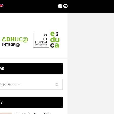
AR
OS