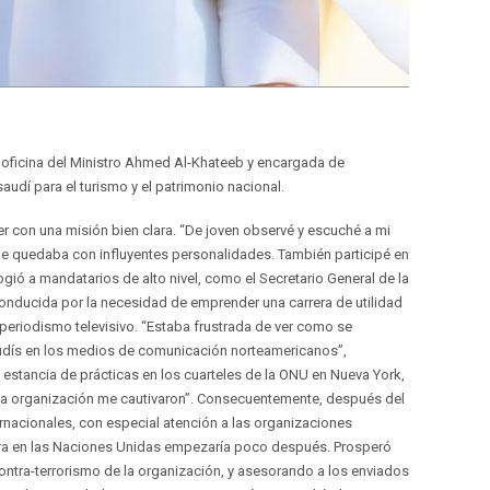
a oficina del Ministro Ahmed Al-Khateeb y encargada de
audí para el turismo y el patrimonio nacional.
r con una misión bien clara. “De joven observé y escuché a mi
ue quedaba con influyentes personalidades. También participé en
gió a mandatarios de alto nivel, como el Secretario General de la
onducida por la necesidad de emprender una carrera de utilidad
periodismo televisivo. “Estaba frustrada de ver como se
udís en los medios de comunicación norteamericanos”,
stancia de prácticas en los cuarteles de la ONU en Nueva York,
de la organización me cautivaron”. Consecuentemente, después del
rnacionales, con especial atención a las organizaciones
carrera en las Naciones Unidas empezaría poco después. Prosperó
ontra-terrorismo de la organización, y asesorando a los enviados