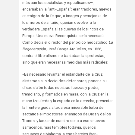
más aún los socialistas y republicanos—,
encarnaban la “anti-España”: eran traidores, nuevos
enemigos de la fe que, a imagen y semejanza de
los moros de antaño, querían devolver a la
verdadera España a las cuevas de los Picos de
Europa. Una nueva Reconquista sería necesaria.
Como decía el director del periódico neocatólico
La
Regeneración
, José Canga Argüelles, en 1856,
contra el liberalismo no bastaban las protestas,
sino que eran necesarias medidas más radicales:
«Es necesario levantar el estandarte de la Cruz,
alistarnos sus decididos defensores, poner a su
disposición todas nuestras fuerzas y poder,
tremolarlo, y, formados en masa, con la Cruz en la
mano izquierda y la espada en la derecha, presentar
la frente erguida a toda esa miserable turba de
sectarios e impostores, enemigos de Dios y de los
Tronos, y lanzar de nuestro seno a esos nuevos
sarracenos, más temibles todavía, que los
secuaces de Mahoma, a esos herejes iberi-