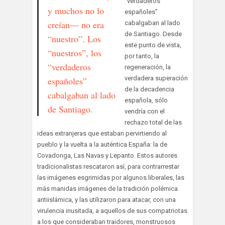
“verdaderos
y muchos no lo
españoles”
creían— no era
cabalgaban al lado
de Santiago. Desde
“nuestro”. Los
este punto de vista,
“nuestros”, los
por tanto, la
“verdaderos
regeneración, la
verdadera superación
españoles”
de la decadencia
cabalgaban al lado
española, sólo
de Santiago.
vendría con el
rechazo total de las
ideas extranjeras que estaban pervirtiendo al
pueblo y la vuelta a la auténtica España: la de
Covadonga, Las Navas y Lepanto. Estos autores
tradicionalistas rescataron así, para contrarrestar
las imágenes esgrimidas por algunos liberales, las
más manidas imágenes de la tradición polémica
antiislámica, y las utilizaron para atacar, con una
virulencia inusitada, a aquellos de sus compatriotas
a los que consideraban traidores, monstruosos