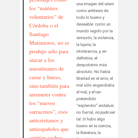
una imagen del islam
los “mártires
como antítesis de
voluntarios” de
todo lo bueno y
Córdoba o el
deseable: como un
mundo regido por la
Santiago
sinrazón, la violencia,
Matamoros, no se
la lujuria, la
produjo sólo para
intolerancia, y, en
definitiva, el
atacar a los
despotismo más
musulmanes de
absoluto. No había
carne y hueso,
libertad en el error, el
sino también para
mal sólo engendraba
el mal, y el tan
arremeter contra
pretendido
los “nuevos
“esplendor” andalusí
sarracenos”, esos
no fue tal,
no pudo
ser
anticristianos y
tal. Si hubo algo
bueno en la ciencia,
antiespañoles que
la literatura, la
querían acabar