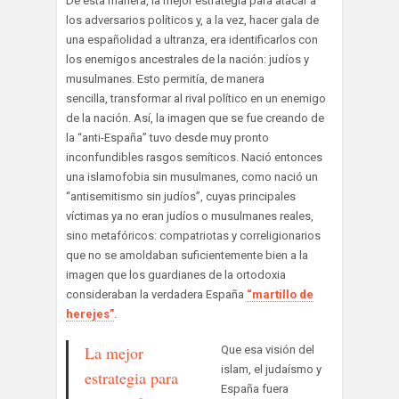
De esta manera, la mejor estrategia para atacar a
los adversarios políticos y, a la vez, hacer gala de
una españolidad a ultranza, era identificarlos con
los enemigos ancestrales de la nación: judíos y
musulmanes. Esto permitía, de manera
sencilla, transformar al rival político en un enemigo
de la nación. Así, la imagen que se fue creando de
la “anti-España” tuvo desde muy pronto
inconfundibles rasgos semíticos. Nació entonces
una islamofobia sin musulmanes, como nació un
“antisemitismo sin judíos”, cuyas principales
víctimas ya no eran judíos o musulmanes reales,
sino metafóricos: compatriotas y correligionarios
que no se amoldaban suficientemente bien a la
imagen que los guardianes de la ortodoxia
consideraban la verdadera España
“martillo de
herejes”
.
La mejor
Que esa visión del
islam, el judaísmo y
estrategia para
España fuera