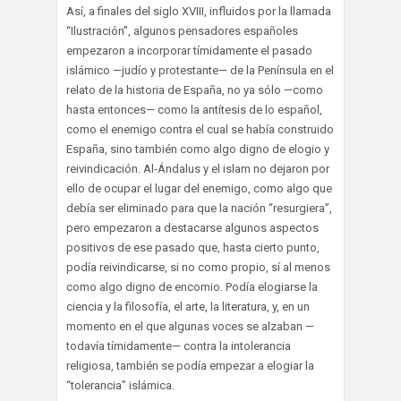
Así, a finales del siglo XVIII, influidos por la llamada
“Ilustración”, algunos pensadores españoles
empezaron a incorporar tímidamente el pasado
islámico —judío y protestante— de la Península en el
relato de la historia de España, no ya sólo —como
hasta entonces— como la antítesis de lo español,
como el enemigo contra el cual se había construido
España, sino también como algo digno de elogio y
reivindicación. Al-Ándalus y el islam no dejaron por
ello de ocupar el lugar del enemigo, como algo que
debía ser eliminado para que la nación “resurgiera”,
pero empezaron a destacarse algunos aspectos
positivos de ese pasado que, hasta cierto punto,
podía reivindicarse, si no como propio, sí al menos
como algo digno de encomio. Podía elogiarse la
ciencia y la filosofía, el arte, la literatura, y, en un
momento en el que algunas voces se alzaban —
todavía tímidamente— contra la intolerancia
religiosa, también se podía empezar a elogiar la
“tolerancia” islámica.