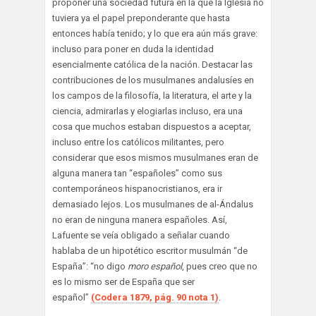
proponer una sociedad futura en la que la Iglesia no
tuviera ya el papel preponderante que hasta
entonces había tenido; y lo que era aún más grave:
incluso para poner en duda la identidad
esencialmente católica de la nación. Destacar las
contribuciones de los musulmanes andalusíes en
los campos de la filosofía, la literatura, el arte y la
ciencia, admirarlas y elogiarlas incluso, era una
cosa que muchos estaban dispuestos a aceptar,
incluso entre los católicos militantes, pero
considerar que esos mismos musulmanes eran de
alguna manera tan “españoles” como sus
contemporáneos hispanocristianos, era ir
demasiado lejos. Los musulmanes de al-Ándalus
no eran de ninguna manera españoles. Así,
Lafuente se veía obligado a señalar cuando
hablaba de un hipotético escritor musulmán “de
España”: “no digo
moro español
, pues creo que no
es lo mismo ser de España que ser
español”
(Codera 1879, pág. 90 nota 1)
.