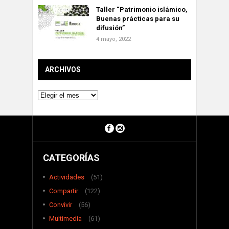
Taller “Patrimonio islámico,
Buenas prácticas para su
difusión”
4 mayo, 2022
ARCHIVOS
Archivos
CATEGORÍAS
Actividades
(51)
Compartir
(122)
Convivir
(56)
Multimedia
(61)