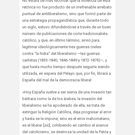
No estará de más recordar que la violencia de esta
retórica no fue producto de un irrefrenable arrebato
puntual de antiliberalismo, sino que formó parte de
una estrategia propagandística que, durante todo
un siglo, estuvo difundiéndose a través de un buen
número de publicaciones de corte tradicionalista
católico, y que, en último término, sirvió para
legitimar ideológicamente tres guerras civiles
contra “la hidra” del liberalismo —las guerras
carlistas (1833-1840, 1846-1849 y 1872-1876)—, y
que hasta mucho tiempo después seguiría siendo
utilizada, en espera del Pelayo que, por fin, librará a
España del mal de la democracia liberal:
«Hoy España vuelve a ser sierva de una invasión tan
bárbara como la de los árabes; la invasión del
liberalismo se ha apoderado de ella; se trata de
extinguir la Religión Católica, deja progresar al error
y hasta se le impone, sino es el error mahometano,
es el liberar [
sic
], cohibiendo en cambio el avance
del catolicismo, se destroza la unidad de la Patria y