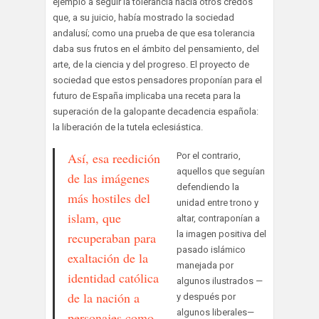
ejemplo a seguir la tolerancia hacia otros credos
que, a su juicio, había mostrado la sociedad
andalusí; como una prueba de que esa tolerancia
daba sus frutos en el ámbito del pensamiento, del
arte, de la ciencia y del progreso. El proyecto de
sociedad que estos pensadores proponían para el
futuro de España implicaba una receta para la
superación de la galopante decadencia española:
la liberación de la tutela eclesiástica.
Así, esa reedición
Por el contrario,
aquellos que seguían
de las imágenes
defendiendo la
más hostiles del
unidad entre trono y
islam, que
altar, contraponían a
la imagen positiva del
recuperaban para
pasado islámico
exaltación de la
manejada por
identidad católica
algunos ilustrados —
de la nación a
y después por
algunos liberales—
personajes como