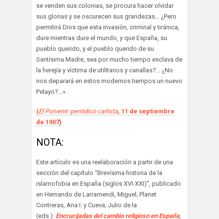
se venden sus colonias, se procura hacer olvidar
sus glorias y se oscurecen sus grandezas… ¿Pero
permitirá Dios que esta invasión, criminal y tiránica,
dure mientras dure el mundo, y que España, su
pueblo querido, y el pueblo querido de su
Santísima Madre, sea por mucho tiempo esclava de
la herejía y víctima de utilitarios y canallas?… ¿No
nos deparará en estos modernos tiempos un nuevo
Pelayo?…».
(
El Porvenir: periódico carlista
, 11 de septiembre
de 1907)
NOTA:
Este artículo es una reelaboración a partir de una
sección del capítulo “Brevísima historia de la
islamofobia en España (siglos XVI-XXI)”, publicado
en Hernando de Larramendi, Miguel; Planet
Contreras, Ana I. y Cueva, Julio de la
(eds.):
Encrucijadas del cambio religioso en España
,