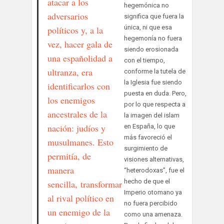
atacar a los
hegemónica no
adversarios
significa que fuera la
única, ni que esa
políticos y, a la
hegemonía no fuera
vez, hacer gala de
siendo erosionada
una españolidad a
con el tiempo,
ultranza, era
conforme la tutela de
la Iglesia fue siendo
identificarlos con
puesta en duda. Pero,
los enemigos
por lo que respecta a
ancestrales de la
la imagen del islam
nación: judíos y
en España, lo que
más favoreció el
musulmanes. Esto
surgimiento de
permitía, de
visiones alternativas,
manera
“heterodoxas”, fue el
hecho de que el
sencilla, transformar
Imperio otomano ya
al rival político en
no fuera percibido
un enemigo de la
como una amenaza.