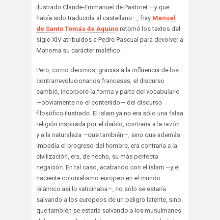
ilustrado Claude-Emmanuel de Pastoret —y que
había sido traducida al castellano—, fray
Manuel
de Santo Tomás de Aquino
retomó los textos del
siglo XIV atribuidos a Pedro Pascual para devolver a
Mahoma su carácter maléfico.
Pero, como decimos, gracias a la influencia de los
contrarrevolucionarios franceses, el discurso
cambió, incorporó la forma y parte del vocabulario
—obviamente no el contenido— del discurso
filosófico ilustrado. El islam ya no era sólo una falsa
religión inspirada por el diablo, contraria a la razón
y a la naturaleza —que también—, sino que además
impedía el progreso del hombre, era contraria a la
civilización, era, de hecho, su más perfecta
negación. En tal caso, acabando con el islam —y el
naciente colonialismo europeo en el mundo
islámico así lo vaticinaba—, no sólo se estaría
salvando a los europeos de un peligro latente, sino
que también se estaría salvando a los musulmanes