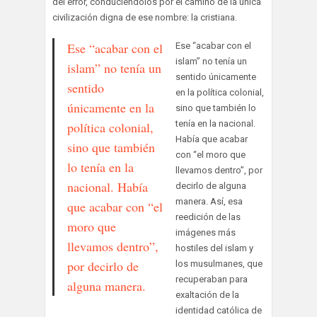
del error, conduciendolos por el camino de la única
civilización digna de ese nombre: la cristiana.
Ese “acabar con el
Ese “acabar con el
islam” no tenía un
islam” no tenía un
sentido únicamente
sentido
en la política colonial,
únicamente en la
sino que también lo
tenía en la nacional.
política colonial,
Había que acabar
sino que también
con “el moro que
lo tenía en la
llevamos dentro”, por
nacional. Había
decirlo de alguna
manera. Así, esa
que acabar con “el
reedición de las
moro que
imágenes más
llevamos dentro”,
hostiles del islam y
por decirlo de
los musulmanes, que
recuperaban para
alguna manera.
exaltación de la
identidad católica de