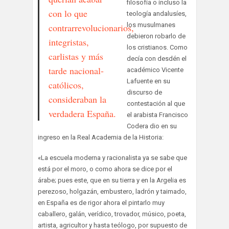
filosofía o incluso la
con lo que
teología andalusíes,
los musulmanes
contrarrevolucionarios,
debieron robarlo de
integristas,
los cristianos. Como
carlistas y más
decía con desdén el
tarde nacional-
académico Vicente
Lafuente en su
católicos,
discurso de
consideraban la
contestación al que
verdadera España.
el arabista Francisco
Codera dio en su
ingreso en la Real Academia de la Historia:
«La escuela moderna y racionalista ya se sabe que
está por el moro, o como ahora se dice por el
árabe; pues este, que en su tierra y en la Argelia es
perezoso, holgazán, embustero, ladrón y taimado,
en España es de rigor ahora el pintarlo muy
caballero, galán, verídico, trovador, músico, poeta,
artista, agricultor y hasta teólogo, por supuesto de