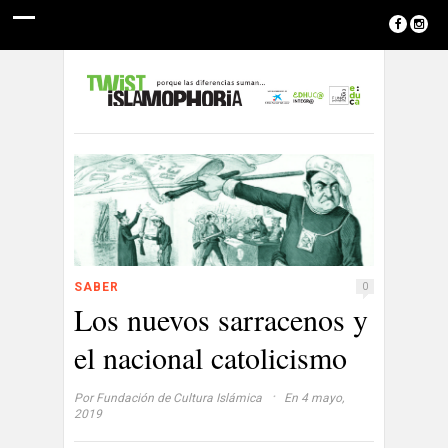
SABER
0
Los nuevos sarracenos y
el nacional catolicismo
·
Por
Fundación de Cultura Islámica
En 4 mayo,
2019