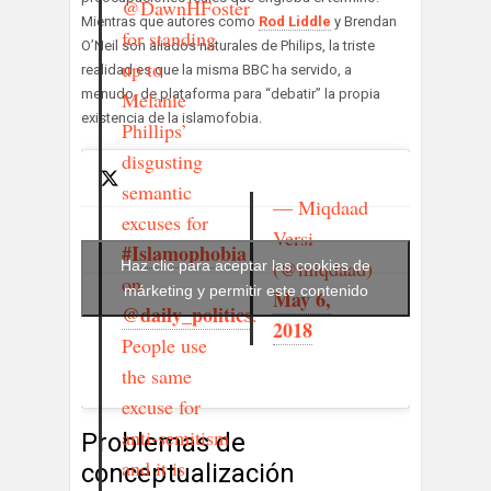
@DawnHFoster
Mientras que autores como
Rod Liddle
y Brendan
for standing
O’Neil son aliados naturales de Philips, la triste
up to
realidad es que la misma BBC ha servido, a
menudo, de plataforma para “debatir” la propia
Melanie
existencia de la islamofobia.
Phillips’
disgusting
semantic
— Miqdaad
excuses for
Versi
#Islamophobia
(@miqdaad)
Haz clic para aceptar las cookies de
on
márketing y permitir este contenido
May 6,
@daily_politics
.
2018
People use
the same
excuse for
anti-semitism
Problemas de
and it is
conceptualización