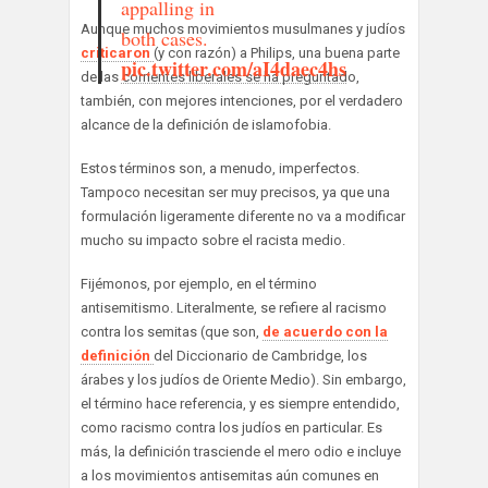
appalling in
Aunque muchos movimientos musulmanes y judíos
both cases.
criticaron
(y con razón) a Philips, una buena parte
pic.twitter.com/aI4daec4hs
de las corrientes liberales se ha preguntado,
también, con mejores intenciones, por el verdadero
alcance de la definición de islamofobia.
Estos términos son, a menudo, imperfectos.
Tampoco necesitan ser muy precisos, ya que una
formulación ligeramente diferente no va a modificar
mucho su impacto sobre el racista medio.
Fijémonos, por ejemplo, en el término
antisemitismo. Literalmente, se refiere al racismo
contra los semitas (que son,
de acuerdo con la
definición
del Diccionario de Cambridge, los
árabes y los judíos de Oriente Medio). Sin embargo,
el término hace referencia, y es siempre entendido,
como racismo contra los judíos en particular. Es
más, la definición trasciende el mero odio e incluye
a los movimientos antisemitas aún comunes en