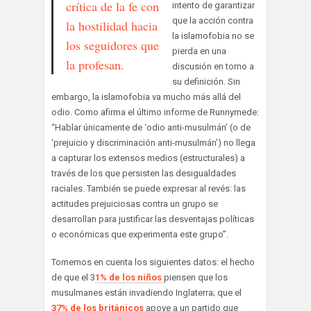
crítica de la fe con
intento de garantizar
que la acción contra
la hostilidad hacia
la islamofobia no se
los seguidores que
pierda en una
la profesan.
discusión en torno a
su definición. Sin
embargo, la islamofobia va mucho más allá del
odio. Como afirma el último informe de Runnymede:
“Hablar únicamente de ‘odio anti-musulmán’ (o de
‘prejuicio y discriminación anti-musulmán’) no llega
a capturar los extensos medios (estructurales) a
través de los que persisten las desigualdades
raciales. También se puede expresar al revés: las
actitudes prejuiciosas contra un grupo se
desarrollan para justificar las desventajas políticas
o económicas que experimenta este grupo”.
Tomemos en cuenta los siguientes datos: el hecho
de que el 3
1% de los niños
piensen que los
musulmanes están invadiendo Inglaterra; que el
37% de los británicos
apoye a un partido que