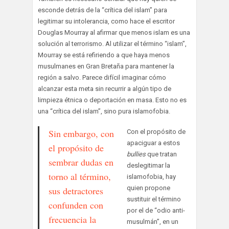
esconde detrás de la “crítica del islam” para
legitimar su intolerancia, como hace el escritor
Douglas Mourray al afirmar que menos islam es una
solución al terrorismo. Al utilizar el término “islam”,
Mourray se está refiriendo a que haya menos
musulmanes en Gran Bretaña para mantener la
región a salvo. Parece difícil imaginar cómo
alcanzar esta meta sin recurrir a algún tipo de
limpieza étnica o deportación en masa. Esto no es
una “crítica del islam”, sino pura islamofobia.
Sin embargo, con
Con el propósito de
apaciguar a estos
el propósito de
bullies
que tratan
sembrar dudas en
deslegitimar la
torno al término,
islamofobia, hay
quien propone
sus detractores
sustituir el término
confunden con
por el de “odio anti-
frecuencia la
musulmán”, en un