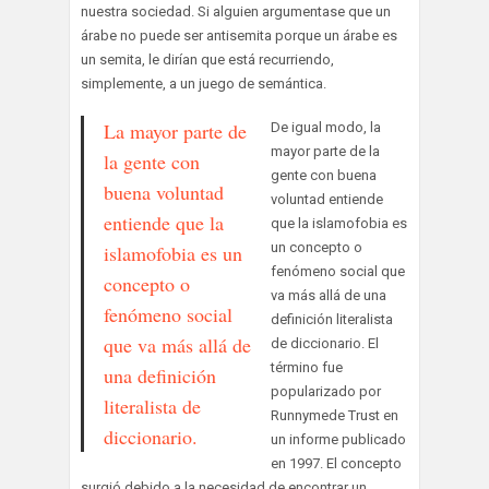
nuestra sociedad. Si alguien argumentase que un
árabe no puede ser antisemita porque un árabe es
un semita, le dirían que está recurriendo,
simplemente, a un juego de semántica.
La mayor parte de
De igual modo, la
mayor parte de la
la gente con
gente con buena
buena voluntad
voluntad entiende
entiende que la
que la islamofobia es
un concepto o
islamofobia es un
fenómeno social que
concepto o
va más allá de una
fenómeno social
definición literalista
que va más allá de
de diccionario. El
término fue
una definición
popularizado por
literalista de
Runnymede Trust en
diccionario.
un informe publicado
en 1997. El concepto
surgió debido a la necesidad de encontrar un