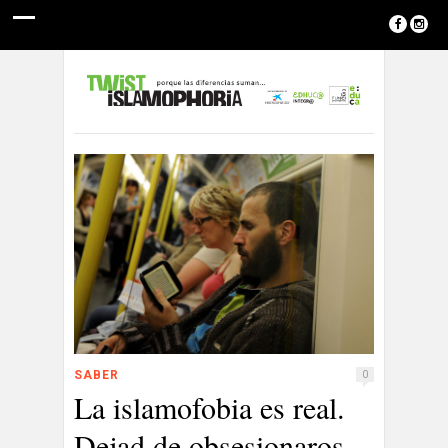
SABER
0
La islamofobia es real.
Dejad de obsesionaros