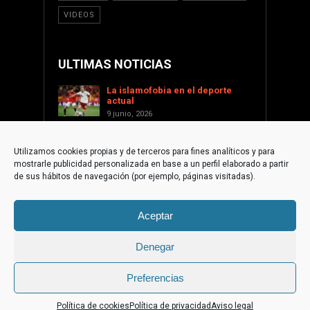
VIDEOS
ULTIMAS NOTICIAS
La islamofobia en el deporte
actual
9 junio, 2026
Saint Levant como voz cultural
contra la islamofobia
Utilizamos cookies propias y de terceros para fines analíticos y para
17 enero, 2026
mostrarle publicidad personalizada en base a un perfil elaborado a partir
Apoyar a Palestina desde la
de sus hábitos de navegación (por ejemplo, páginas visitadas).
sociedad civil internacional
1 diciembre, 2025
Aceptar
La paradoja islamófoba de
Torre-Pacheco
10 septiembre, 2025
Denegar
Preferencias
© 2015 Fundación de Cultura Islámica | web by
Trixma
Política de cookies
Política de privacidad
Aviso legal