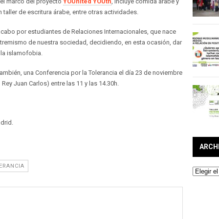
n el marco del proyecto
YOUnited YOUth
, incluye comida árabe y
 taller de escritura árabe, entre otras actividades.
cabo por estudiantes de Relaciones Internacionales, que nace
l extremismo de nuestra sociedad, decidiendo, en esta ocasión, dar
 la islamofobia.
 también, una Conferencia por la Tolerancia el día 23 de noviembre
ey Juan Carlos) entre las 11 y las 14.30h.
drid.
ARCH
ERANCIA
Archivos