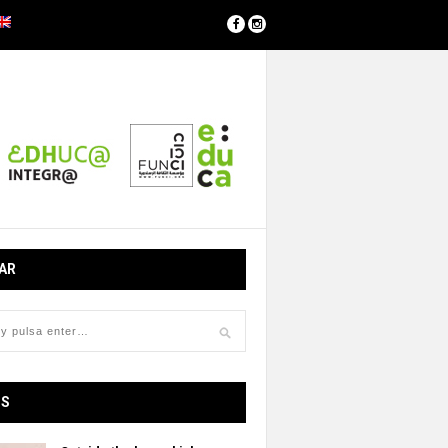
AR
OS