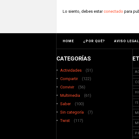
Lo siento, debes estar
conectado
para pub
HOME
¿POR QUÉ?
AVISO LEGAL
CATEGORÍAS
E
Actividades
(51)
A
Compartir
(122)
C
Convivir
(56)
H
Multimedia
(61)
I
Saber
(100)
Sin categoría
(7)
M
Twist
(117)
M
P