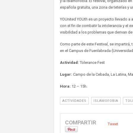
y la islamofobia. El festival, organizado e
española gratuita, una zona de teterías y un
YOUnited YOUth es un proyecto llevado a a
con el fin de combatir la intolerancia y e
visibilidad a los problemas que derivan de
Como parte de este Festival, se impartirá,
en el Campus de Fuenlabrada (Universidad R
Actividad:
Tolerance Fest
Lugar:
Campo de la Cebada, La Latina, Ma
Hora:
12 – 15h.
ACTIVIDADES
ISLAMOFOBIA
TOL
COMPARTIR
Tweet