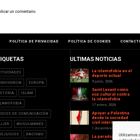
licar un comentario.
POLÍTICA DE PRIVACIDAD
POLÍTICA DE COOKIES
CONTACT
TIQUETAS
ULTIMAS NOTICIAS
La islamofobia en el
CTIVIDADES
deporte actual
9 junio, 2026
ONVIVENCIA
EUROPA
Saint Levant como
ISTORIA
ISLAM
voz cultural contra
la islamofobia
SLAMOFOBIA
17 enero, 2026
Apoyar a Palestina
EDIOS DE COMUNICACIÓN
desde la sociedad
civil internacional
UJER
MUSULMANES
1 diciembre, 2025
REJUICIOS
RACISMO
Utilizamos c
La paradoja