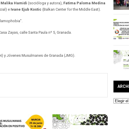
,
Malika Hamidi
(socióloga y autora),
Fatima Paloma Medina
cial) e
Ivane Ejub Kostic
(Balkan Center for the Middle East).
lamophobia”.
sa Zayas, calle Santa Paula nº 5, Granada.
) y Jóvenes Musulmanes de Granada (JMG).
ARCH
Archivos