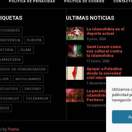
POLÍTICA DE PRIVACIDAD
POLÍTICA DE COOKIES
CONTACT
TIQUETAS
ULTIMAS NOTICIAS
La islamofobia en el
CTIVIDADES
deporte actual
9 junio, 2026
ONVIVENCIA
EUROPA
Saint Levant como
ISTORIA
ISLAM
voz cultural contra
la islamofobia
SLAMOFOBIA
17 enero, 2026
Apoyar a Palestina
EDIOS DE COMUNICACIÓN
desde la sociedad
civil internacional
UJER
MUSULMANES
1 diciembre, 2025
REJUICIOS
RACISMO
Utilizamos c
La paradoja
publicidad p
islamófoba de Torre-
EFUGIADOS
TOLERANCIA
Pacheco
navegación (
10 septiembre, 2025
IDEOS
A
eb by
Trixma