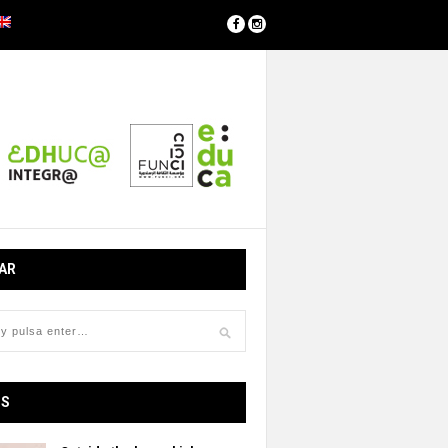
AR
OS