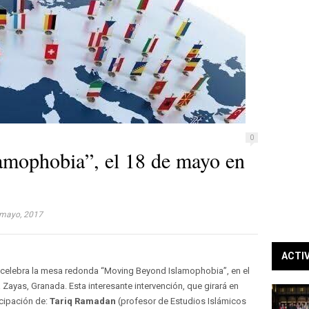
0
amophobia”, el 18 de mayo en
mayo, 2017
ACTI
e celebra la mesa redonda “Moving Beyond Islamophobia”, en el
ayas, Granada. Esta interesante intervención, que girará en
icipación de:
Tariq Ramadan
(profesor de Estudios Islámicos