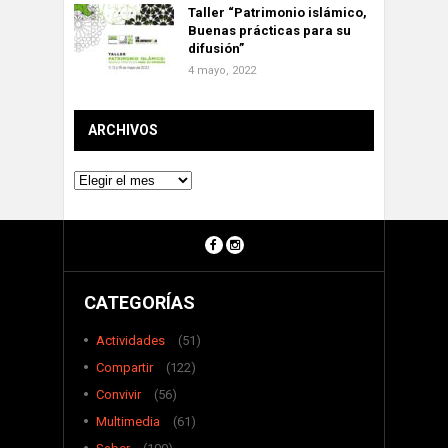
Taller “Patrimonio islámico,
Buenas prácticas para su
difusión”
4 mayo, 2022
ARCHIVOS
Archivos
CATEGORÍAS
Actividades
(51)
Compartir
(122)
Convivir
(56)
Multimedia
(61)