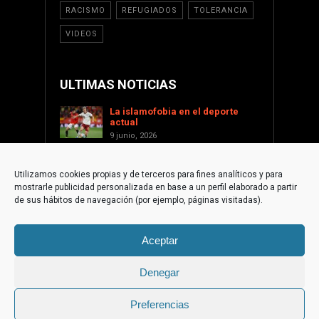
RACISMO
REFUGIADOS
TOLERANCIA
VIDEOS
ULTIMAS NOTICIAS
La islamofobia en el deporte
actual
9 junio, 2026
Saint Levant como voz cultural
contra la islamofobia
Utilizamos cookies propias y de terceros para fines analíticos y para
17 enero, 2026
mostrarle publicidad personalizada en base a un perfil elaborado a partir
Apoyar a Palestina desde la
de sus hábitos de navegación (por ejemplo, páginas visitadas).
sociedad civil internacional
1 diciembre, 2025
Aceptar
La paradoja islamófoba de
Torre-Pacheco
10 septiembre, 2025
Denegar
Preferencias
© 2015 Fundación de Cultura Islámica | web by