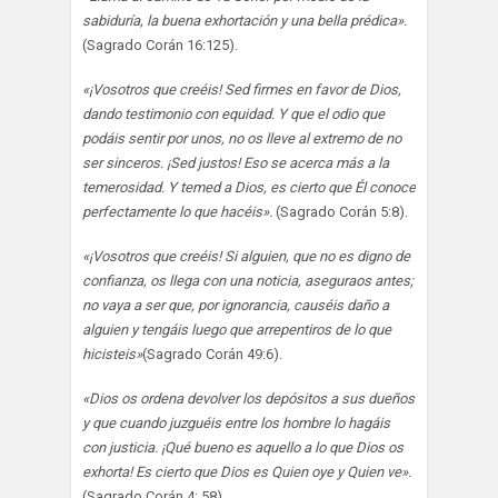
sabiduría, la buena exhortación y una bella prédica».
(Sagrado Corán 16:125).
«¡Vosotros que creéis! Sed firmes en favor de Dios,
dando testimonio con equidad. Y que el odio que
podáis sentir por unos, no os lleve al extremo de no
ser sinceros. ¡Sed justos! Eso se acerca más a la
temerosidad. Y temed a Dios, es cierto que Él conoce
perfectamente lo que hacéis».
(Sagrado Corán 5:8).
«¡Vosotros que creéis! Si alguien, que no es digno de
confianza, os llega con una noticia, aseguraos antes;
no vaya a ser que, por ignorancia, causéis daño a
alguien y tengáis luego que arrepentiros de lo que
hicisteis»
(Sagrado Corán 49:6).
«Dios os ordena devolver los depósitos a sus dueños
y que cuando juzguéis entre los hombre lo hagáis
con justicia. ¡Qué bueno es aquello a lo que Dios os
exhorta! Es cierto que Dios es Quien oye y Quien ve».
(Sagrado Corán 4: 58).