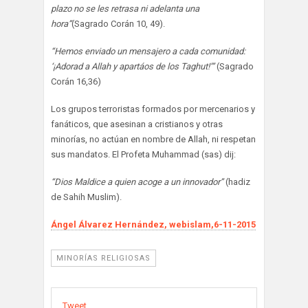
plazo no se les retrasa ni adelanta una
hora”
(Sagrado Corán 10, 49).
“Hemos enviado un mensajero a cada comunidad:
‘¡Adorad a Allah y apartáos de los Taghut!’”
(Sagrado
Corán 16,36)
Los grupos terroristas formados por mercenarios y
fanáticos, que asesinan a cristianos y otras
minorías, no actúan en nombre de Allah, ni respetan
sus mandatos. El Profeta Muhammad (sas) dij:
“Dios Maldice a quien acoge a un innovador”
(hadiz
de Sahih Muslim).
Ángel Álvarez Hernández, webislam,6-11-2015
MINORÍAS RELIGIOSAS
Tweet