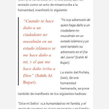
enviado como un acto de misericordia a la
humanidad, manifestó lo siguiente:
“Cuando se hace
“Yo soy adversario de
quien haga daño a un
daño a un
ciudadano no
ciudadano no
musulmán en un
musulmán en un
estado islámico y yo
seré también su
estado islámico se
adversario en el Día
me hace daño a
del Juicio”
(Sahih Al
mí, y el que me
Bujari).
hace daño irrita a
La visión del Profeta,
Dios”
(Sahih Al
(sas), de una
Bujari).
humanidad
hermanada, se pone
también de manifiesto en los siguientes hadices:
“Dice mi Señor:
«La humanidad es mi familia, y el
mejor de vosotros es el que mejor trata a mi familia».