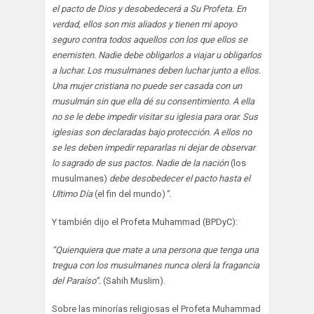
el pacto de Dios y desobedecerá a Su Profeta. En
verdad, ellos son mis aliados y tienen mi apoyo
seguro contra todos aquellos con los que ellos se
enemisten. Nadie debe obligarlos a viajar u obligarlos
a luchar. Los musulmanes deben luchar junto a ellos.
Una mujer cristiana no puede ser casada con un
musulmán sin que ella dé su consentimiento. A ella
no se le debe impedir visitar su iglesia para orar. Sus
iglesias son declaradas bajo protección. A ellos no
se les deben impedir repararlas ni dejar de observar
lo sagrado de sus pactos. Nadie de la nación
(los
musulmanes)
debe desobedecer el pacto hasta el
Ultimo Día
(el fin del mundo)
”.
Y también dijo el Profeta Muhammad (BPDyC):
“Quienquiera que mate a una persona que tenga una
tregua con los musulmanes nunca olerá la fragancia
del Paraíso”.
(Sahih Muslim).
Sobre las minorías religiosas el Profeta Muhammad