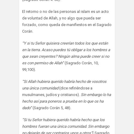
El retorno o no de las personas al islam es un acto
de voluntad de Allah, y no algo que pueda ser
forzado, como queda de manifiestos en el Sagrado
Corán.
“Y si tu Señor quisiera creerían todos los que están
en la tierra. Acaso puedes tú obligar a los hombres a
que sean creyentes? Ningún alma puede creer si no
es con permiso de Allah”
(Sagrado Corán, 10,
99,100).
“Si Allah hubiera querido habría hecho de vosotros
una única comunidad
(dice refiriéndose a
musulmanes, judíos y cristianos).
Sin embargo lo ha
hecho así para poneros a prueba en lo que os ha
dado”
(Sagrado Corán 5, 48).
“Si tu Señor hubiera querido habría hecho que los
hombres fueran una única comunidad. Sin embargo
no dejarán de ser contrarios unos a otros”
( Sagrado