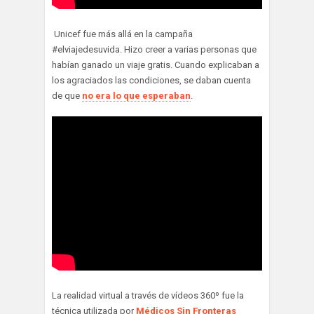
Unicef fue más allá en la campaña
#elviajedesuvida. Hizo creer a varias personas que
habían ganado un viaje gratis. Cuando explicaban a
los agraciados las condiciones, se daban cuenta
de que
no era lo que esperaban
.
La realidad virtual a través de vídeos 360º fue la
técnica utilizada por
Médicos Sin Fronteras