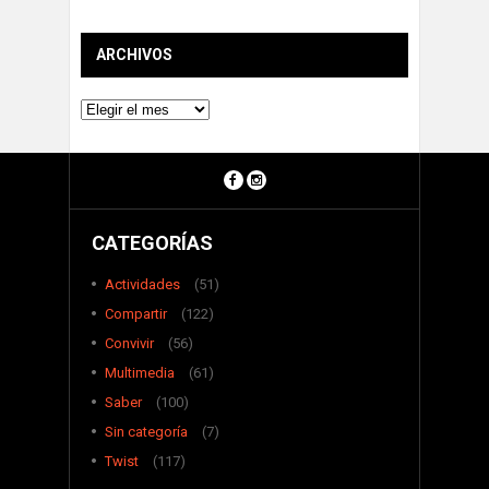
ARCHIVOS
Archivos
CATEGORÍAS
Actividades
(51)
Compartir
(122)
Convivir
(56)
Multimedia
(61)
Saber
(100)
Sin categoría
(7)
Twist
(117)