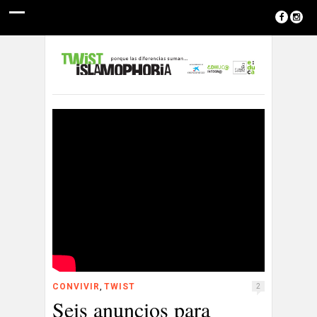
,
CONVIVIR
TWIST
2
Seis anuncios para