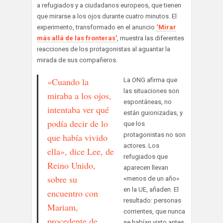
a refugiados y a ciudadanos europeos, que tienen
que mirarse a los ojos durante cuatro minutos. El
experimento, transformado en el anuncio
‘Mirar
más allá de las fronteras’
, muestra las diferentes
reacciones de los protagonistas al aguantar la
mirada de sus compañeros.
«Cuando la
La ONG afirma que
las situaciones son
miraba a los ojos,
espontáneas, no
intentaba ver qué
están guionizadas, y
podía decir de lo
que los
protagonistas no son
que había vivido
actores. Los
ella», dice Lee, de
refugiados que
Reino Unido,
aparecen llevan
sobre su
«menos de un año»
en la UE, añaden. El
encuentro con
resultado: personas
Mariam,
corrientes, que nunca
procedente de
se habían visto antes,