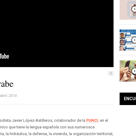
0
rabe
bril, 2016
ENCU
odista Javier López-Astilleros, colaborador de la
FUNCI
, en el
ámico que tiene la lengua española con sus numerosos
, la hidráulica, la defensa, la vivienda, la organización territorial,