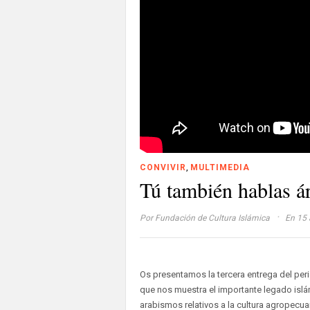
,
CONVIVIR
MULTIMEDIA
Tú también hablas á
·
Por
Fundación de Cultura Islámica
En 15 a
Os presentamos la tercera entrega del peri
que nos muestra el importante legado isl
arabismos relativos a la cultura agropecuaria