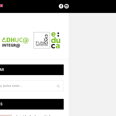
AR
OS