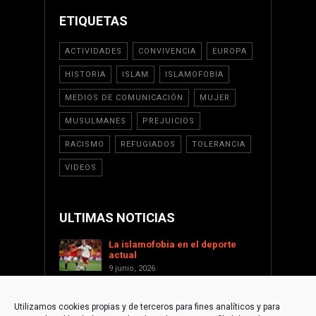
ETIQUETAS
ACTIVIDADES
CONVIVENCIA
EUROPA
HISTORIA
ISLAM
ISLAMOFOBIA
MEDIOS DE COMUNICACIÓN
MUJER
MUSULMANES
PREJUICIOS
RACISMO
REFUGIADOS
TOLERANCIA
VIDEOS
ULTIMAS NOTICIAS
La islamofobia en el deporte
actual
9 junio, 2026
Saint Levant como voz cultural
contra la islamofobia
Utilizamos cookies propias y de terceros para fines analíticos y para
17 enero, 2026