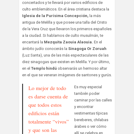
concertados y te llevará por varios edificios de
culto emblemáticos. En el área cristiana destaca la
Iglesia de la Purísima Concepción,
la más
antigua de Melilla y que posee una talla del Cristo
de la Vera Cruz que llevaron los primeros españoles
a la ciudad. Si hablamos de culto musulmán, te
encantará la
Mezquita Zaouia Alaouia.
En el
ámbito judío conocerás la
Sinagoga Or Zoruah
(Luz Santa), una de las más espectaculares de las
diez sinagogas que existen en Melilla. Y por último,
en el
Templo hindú
observarás un hermoso altar
en el que se veneran imágenes de santones y gurús.
Lo mejor de todo
Es muy especial
también poder
es darse cuenta de
caminar por las calles
que todos estos
y encontrar
edificios están
vestimentas típicas
bereberes, chilabas
totalmente “vivos”
árabes o ver cómo
y que son las
allí se celebra en