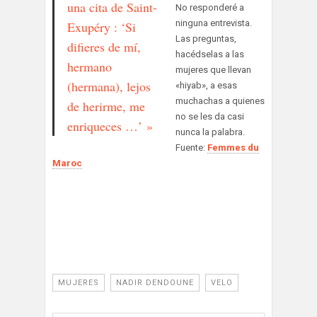
una cita de Saint-
No responderé a
ninguna entrevista.
Exupéry : ‘Si
Las preguntas,
difieres de mí,
hacédselas a las
hermano
mujeres que llevan
(hermana), lejos
«hiyab», a esas
muchachas a quienes
de herirme, me
no se les da casi
enriqueces …’ »
nunca la palabra.
Fuente:
Femmes du
Maroc
MUJERES
NADIR DENDOUNE
VELO