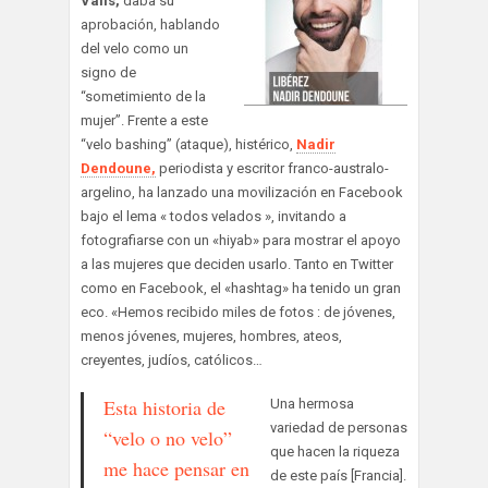
Valls,
daba su
aprobación, hablando
del velo como un
signo de
“sometimiento de la
mujer”. Frente a este
“velo bashing” (ataque), histérico,
Nadir
Dendoune,
periodista y escritor franco-australo-
argelino, ha lanzado una movilización en Facebook
bajo el lema « todos velados », invitando a
fotografiarse con un «hiyab» para mostrar el apoyo
a las mujeres que deciden usarlo. Tanto en Twitter
como en Facebook, el «hashtag» ha tenido un gran
eco. «Hemos recibido miles de fotos : de jóvenes,
menos jóvenes, mujeres, hombres, ateos,
creyentes, judíos, católicos…
Esta historia de
Una hermosa
variedad de personas
“velo o no velo”
que hacen la riqueza
me hace pensar en
de este país [Francia].