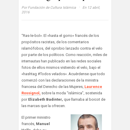
·
Por
Fundación de Cultura Islámica
En 12 abril,
2016
“Ras-le-bol». El «hasta el gorro» francés de los
propósitos racistas, de los comentarios
islamófobos, del oprobio lanzado contra el velo
por parte de los políticos. Como reacción, miles de
internautas han publicado en las redes sociales
fotos de ellos mismos vistiendo el velo, bajo el
«hashtag #Todos velados». Acuérdense que todo
comenzó con las declaraciones de la ministra
francesa del Derecho de las Mujeres,
Laurence
Rossignol,
sobre la moda “islámica”, sostenida
por
Elizabeth Badinter,
que llamaba al boicot de
las marcas que la ofrecen.
El primer ministro
francés,
Manuel