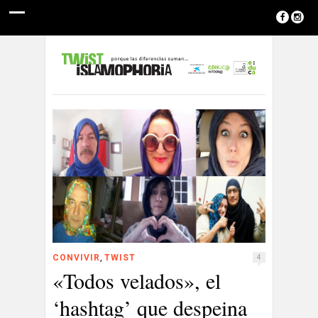
,
CONVIVIR
TWIST
4
«Todos velados», el
‘hashtag’ que despeina