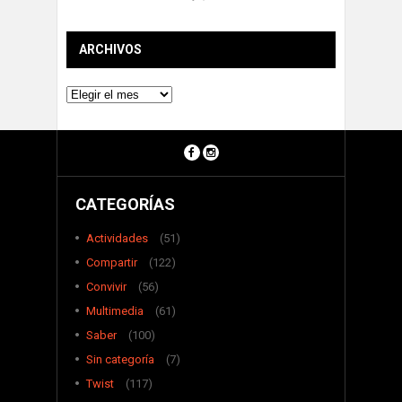
ARCHIVOS
Archivos
CATEGORÍAS
Actividades
(51)
Compartir
(122)
Convivir
(56)
Multimedia
(61)
Saber
(100)
Sin categoría
(7)
Twist
(117)