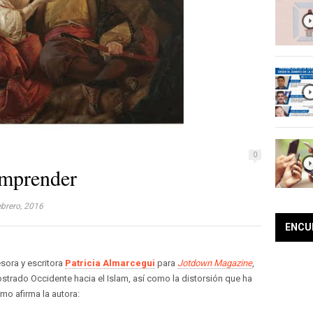
0
omprender
ebrero, 2016
ENCU
esora y escritora
Patricia Almarcegui
para
Jotdown Magazine
,
ostrado Occidente hacia el Islam, así como la distorsión que ha
o afirma la autora: