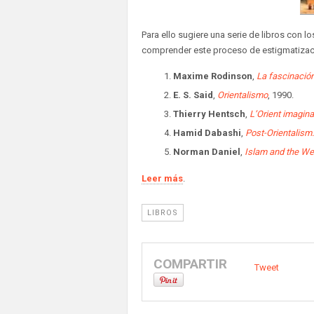
Para ello sugiere una serie de libros con l
comprender este proceso de estigmatizac
Maxime Rodinson
,
La fascinación
E. S. Said
,
Orientalismo
, 1990.
Thierry Hentsch
,
L’Orient imagina
Hamid Dabashi
,
Post-Orientalism
Norman Daniel
,
Islam and the We
Leer más
.
LIBROS
COMPARTIR
Tweet