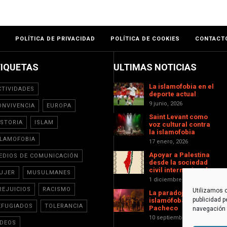
POLÍTICA DE PRIVACIDAD
POLÍTICA DE COOKIES
CONTACT
TIQUETAS
ULTIMAS NOTICIAS
La islamofobia en el
CTIVIDADES
deporte actual
9 junio, 2026
ONVIVENCIA
EUROPA
Saint Levant como
ISTORIA
ISLAM
voz cultural contra
la islamofobia
SLAMOFOBIA
17 enero, 2026
Apoyar a Palestina
EDIOS DE COMUNICACIÓN
desde la sociedad
civil internacional
UJER
MUSULMANES
1 diciembre, 2025
REJUICIOS
RACISMO
Utilizamos c
La paradoja
publicidad p
islamófoba de Torre-
EFUGIADOS
TOLERANCIA
Pacheco
navegación (
10 septiembre, 2025
IDEOS