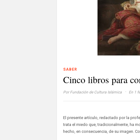
SABER
Cinco libros para c
·
Por
Fundación de Cultura Islámica
En 1 f
El presente artículo, redactado por la prof
trata el miedo que, tradicionalmente, ha m
hecho, en consecuencia, de su imagen. Com