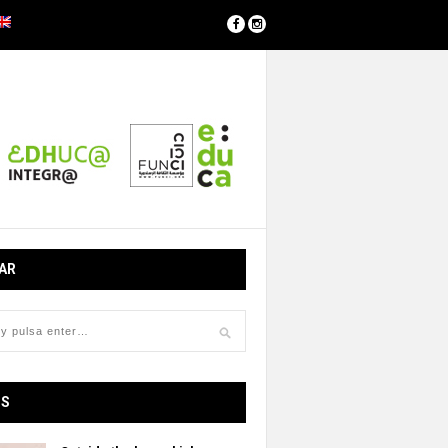
AR
OS