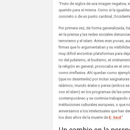
“Fruto de siglos de una imagen negativa, el
querido para sí misma. Como si la igualdad
concreto o de un punto cardinal, Occident
Por primera vez, de forma generalizada, h
en la prensa y las redes sociales denuncian
terrorismo y el islam. Antes eran pocas, 
firmas que lo argumentaban y su visibilidad
muy difícil encontrar plataformas para deja
no del judaísmo, el budismo, el cristianismo
la religión en general, provocaba en el otr
como irreflexiva. Ahí quedan como ejemplo
(que no desinterés) por incluir asignatur
islámico, mundo árabe o persa (ambos se
con el islam) en los programas de las univ
contemporáneo y se continúe trabajando s
instituciones culturales europeas, o que 
aniversarios a los intelectuales que han 
los diez años de la muerte de
E. Said
.”