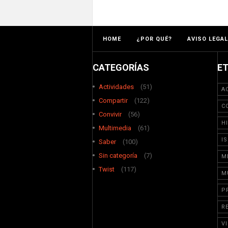
HOME
¿POR QUÉ?
AVISO LEGAL
CATEGORÍAS
E
Actividades
(51)
A
Compartir
(122)
C
Convivir
(56)
H
Multimedia
(61)
I
Saber
(100)
Sin categoría
(7)
M
Twist
(117)
M
P
R
V