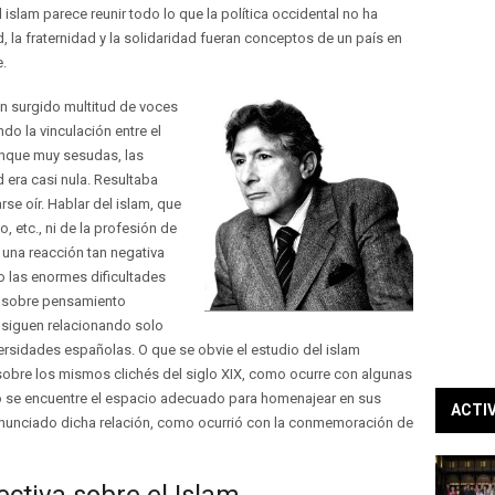
 islam parece reunir todo lo que la política occidental no ha
, la fraternidad y la solidaridad fueran conceptos de un país en
e.
an surgido multitud de voces
do la vinculación entre el
aunque muy sesudas, las
 era casi nula. Resultaba
rse oír. Hablar del islam, que
, etc., ni de la profesión de
o una reacción tan negativa
 las enormes dificultades
as sobre pensamiento
 siguen relacionando solo
ersidades españolas. O que se obvie el estudio del islam
obre los mismos clichés del siglo XIX, como ocurre con algunas
no se encuentre el espacio adecuado para homenajear en sus
ACTI
denunciado dicha relación, como ocurrió con la conmemoración de