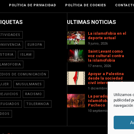
POLÍTICA DE PRIVACIDAD
POLÍTICA DE COOKIES
CONTACT
TIQUETAS
ULTIMAS NOTICIAS
La islamofobia en el
CTIVIDADES
deporte actual
9 junio, 2026
ONVIVENCIA
EUROPA
Saint Levant como
ISTORIA
ISLAM
voz cultural contra
la islamofobia
SLAMOFOBIA
17 enero, 2026
Apoyar a Palestina
EDIOS DE COMUNICACIÓN
desde la sociedad
civil internacional
UJER
MUSULMANES
1 diciembre, 2025
REJUICIOS
RACISMO
Utilizamos c
La paradoja
publicidad p
islamófoba de Torre-
EFUGIADOS
TOLERANCIA
Pacheco
navegación (
10 septiembre, 2025
IDEOS
A