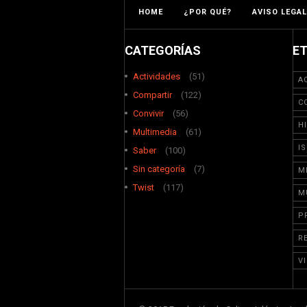
HOME
¿POR QUÉ?
AVISO LEGAL
CATEGORÍAS
E
Actividades
(51)
A
Compartir
(122)
C
Convivir
(56)
H
Multimedia
(61)
I
Saber
(100)
Sin categoría
(7)
M
Twist
(117)
M
P
R
V