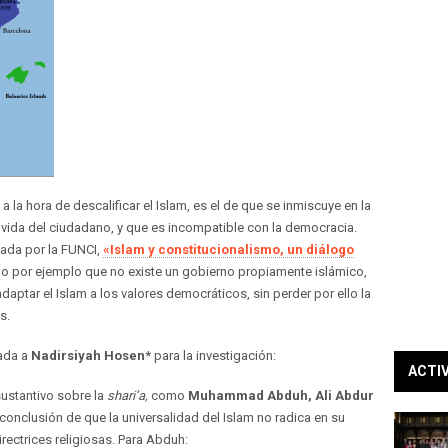
a la hora de descalificar el Islam, es el de que se inmiscuye en la
a vida del ciudadano, y que es incompatible con la democracia.
zada por la FUNCI,
«Islam y constitucionalismo, un diálogo
o por ejemplo que no existe un gobierno propiamente islámico,
daptar el Islam a los valores democráticos, sin perder por ello la
s.
zada a
Nadirsiyah Hosen*
para la investigación:
ACTI
ustantivo sobre la
shari’a,
como
Muhammad Abduh, Ali
Abdur
a conclusión de que la universalidad del Islam no radica en su
directrices religiosas. Para Abduh: