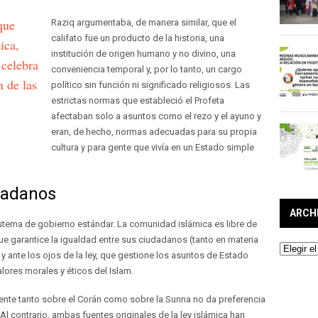
que
Raziq argumentaba, de manera similar, que el
califato fue un producto de la historia, una
ica,
institución de origen humano y no divino, una
 celebra
conveniencia temporal y, por lo tanto, un cargo
n de las
político sin función ni significado religiosos. Las
estrictas normas que estableció el Profeta
afectaban solo a asuntos como el rezo y el ayuno y
eran, de hecho, normas adecuadas para su propia
cultura y para gente que vivía en un Estado simple
udadanos
ARCH
istema de gobierno estándar. La comunidad islámica es libre de
ue garantice la igualdad entre sus ciudadanos (tanto en materia
Archivos
ante los ojos de la ley, que gestione los asuntos de Estado
lores morales y éticos del Islam.
istente tanto sobre el Corán como sobre la Sunna no da preferencia
 Al contrario, ambas fuentes originales de la ley islámica han