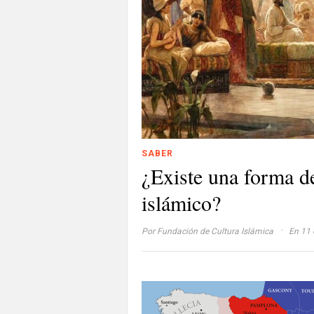
SABER
¿Existe una forma d
islámico?
·
Por
Fundación de Cultura Islámica
En 11 