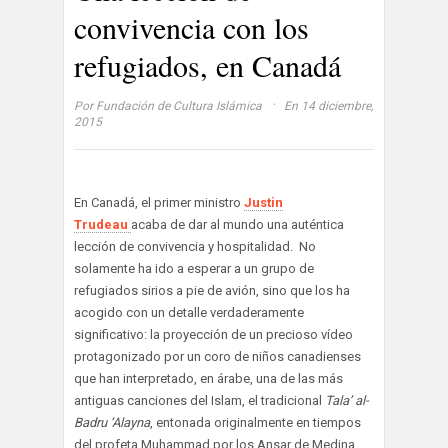
convivencia con los
refugiados, en Canadá
·
Por
Fundación de Cultura Islámica
En 14 diciembre,
2015
En Canadá, el primer ministro
Justin
Trudeau
acaba de dar al mundo una auténtica
lección de convivencia y hospitalidad. No
solamente ha ido a esperar a un grupo de
refugiados sirios a pie de avión, sino que los ha
acogido con un detalle verdaderamente
significativo: la proyección de un precioso vídeo
protagonizado por un coro de niños canadienses
que han interpretado, en árabe, una de las más
antiguas canciones del Islam, el tradicional
Tala’ al-
Badru ‘Alayna
, entonada originalmente en tiempos
del profeta Muhammad por los Ansar de Medina,