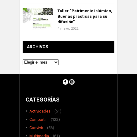
Taller “Patrimonio islámico,
Buenas prácticas para su
difusión”
4 mayo, 2022
ARCHIVOS
Archivos
CATEGORÍAS
Actividades
(51)
Compartir
(122)
Convivir
(56)
Multimedia
(61)