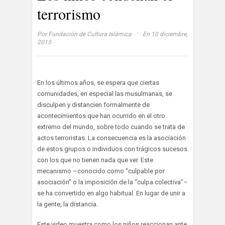
terrorismo
·
Por
Fundación de Cultura Islámica
En 10 diciembre,
2015
En los últimos años, se espera que ciertas
comunidades, en especial las musulmanas, se
disculpen y distancien formalmente de
acontecimientos que han ocurrido en el otro
extremo del mundo, sobre todo cuando se trata de
actos terroristas. La consecuencia es la asociación
de estos grupos o individuos con trágicos sucesos
con los que no tienen nada que ver. Este
mecanismo –conocido como “culpable por
asociación” o la imposición de la “culpa colectiva”–
se ha convertido en algo habitual. En lugar de unir a
la gente, la distancia.
Este video muestra como los niños reaccionan ante