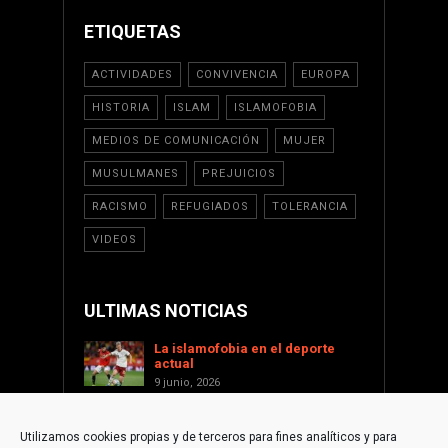
ETIQUETAS
ACTIVIDADES
CONVIVENCIA
EUROPA
HISTORIA
ISLAM
ISLAMOFOBIA
MEDIOS DE COMUNICACIÓN
MUJER
MUSULMANES
PREJUICIOS
RACISMO
REFUGIADOS
TOLERANCIA
VIDEOS
ULTIMAS NOTICIAS
La islamofobia en el deporte
actual
9 junio, 2026
Saint Levant como voz cultural
contra la islamofobia
Utilizamos cookies propias y de terceros para fines analíticos y para
17 enero, 2026