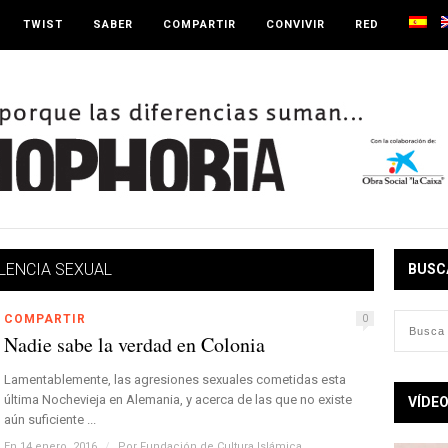
TWIST
SABER
COMPARTIR
CONVIVIR
RED
LENCIA SEXUAL
BUSC
COMPARTIR
0
Nadie sabe la verdad en Colonia
Lamentablemente, las agresiones sexuales cometidas esta
última Nochevieja en Alemania, y acerca de las que no existe
VÍDE
aún suficiente ...
En 14 enero, 2016
/
Por
Fundación de Cultura Islámica