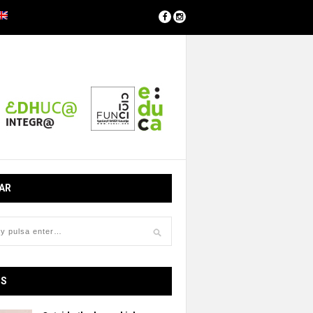
AR
OS