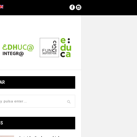
AR
OS