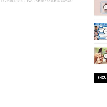
En 7 marzo, 2016
/
Por
Fundación de Cultura Islámica
ENCU