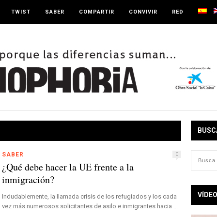
TWIST
SABER
COMPARTIR
CONVIVIR
RED
BUSC
SABER
0
¿Qué debe hacer la UE frente a la
inmigración?
VÍDE
Indudablemente, la llamada crisis de los refugiados y los cada
vez más numerosos solicitantes de asilo e inmigrantes hacia ...