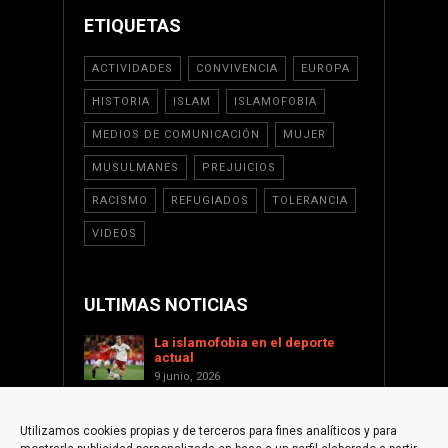
ETIQUETAS
ACTIVIDADES
CONVIVENCIA
EUROPA
HISTORIA
ISLAM
ISLAMOFOBIA
MEDIOS DE COMUNICACIÓN
MUJER
MUSULMANES
PREJUICIOS
RACISMO
REFUGIADOS
TOLERANCIA
VIDEOS
ULTIMAS NOTICIAS
La islamofobia en el deporte
actual
9 junio, 2026
Saint Levant como voz cultural
contra la islamofobia
Utilizamos cookies propias y de terceros para fines analíticos y para
17 enero, 2026