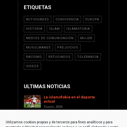
ETIQUETAS
ACTIVIDADES
CONVIVENCIA
EUROPA
HISTORIA
ISLAM
ISLAMOFOBIA
MEDIOS DE COMUNICACIÓN
MUJER
MUSULMANES
PREJUICIOS
RACISMO
REFUGIADOS
TOLERANCIA
VIDEOS
ULTIMAS NOTICIAS
La islamofobia en el deporte
actual
9 junio, 2026
Saint Levant como voz cultural
contra la islamofobia
Utilizamos cookies propias y de terceros para fines analíticos y para
17 enero, 2026