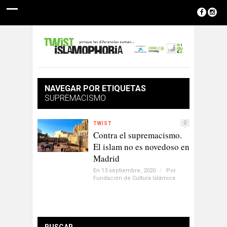
NAVEGAR POR ETIQUETAS
SUPREMACISMO
0
TWIST
Contra el supremacismo.
El islam no es novedoso en
Madrid
En 13 septiembre, 2020
/
Por
Fundación de Cultura Islámica