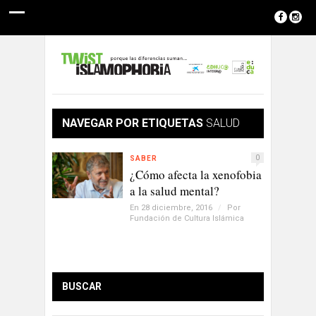
NAVEGAR POR ETIQUETAS
SALUD
0
SABER
¿Cómo afecta la xenofobia
a la salud mental?
En 28 diciembre, 2016
/
Por
Fundación de Cultura Islámica
BUSCAR