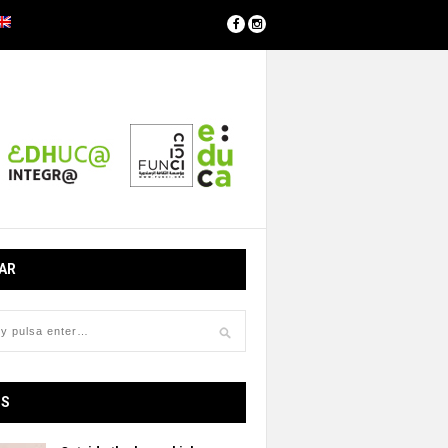
AR
OS