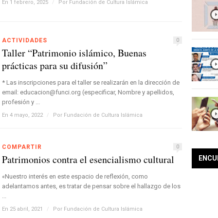
En 1 febrero, 2025
/
Por
Fundación de Cultura Islámica
ACTIVIDADES
0
Taller “Patrimonio islámico, Buenas
prácticas para su difusión”
* Las inscripciones para el taller se realizarán en la dirección de
email: educacion@funci.org (especificar, Nombre y apellidos,
profesión y ...
En 4 mayo, 2022
/
Por
Fundación de Cultura Islámica
COMPARTIR
0
Patrimonios contra el esencialismo cultural
ENCU
«Nuestro interés en este espacio de reflexión, como
adelantamos antes, es tratar de pensar sobre el hallazgo de los
...
En 25 abril, 2021
/
Por
Fundación de Cultura Islámica