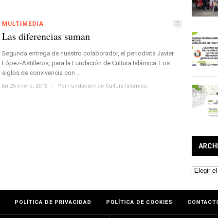
MULTIMEDIA
0
Las diferencias suman
Segunda entrega de nuestro colaborador, el periodista Javier
López-Astilleros, para la Fundación de Cultura Islámica. Los
siglos de convivencia con ...
En 25 enero, 2016
/
Por
Fundación de Cultura Islámica
ARCH
Archivos
POLÍTICA DE PRIVACIDAD
POLÍTICA DE COOKIES
CONTACT