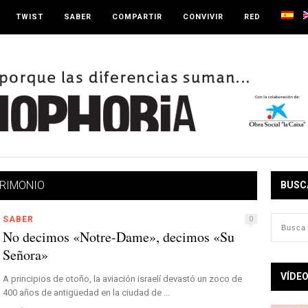
TWIST
SABER
COMPARTIR
CONVIVIR
RED
RIMONIO
BUSC
SABER
0
No decimos «Notre-Dame», decimos «Su
Señora»
VÍDE
A principios de otoño, la aviación israelí devastó un zoco de
400 años de antigüedad en la ciudad de ...