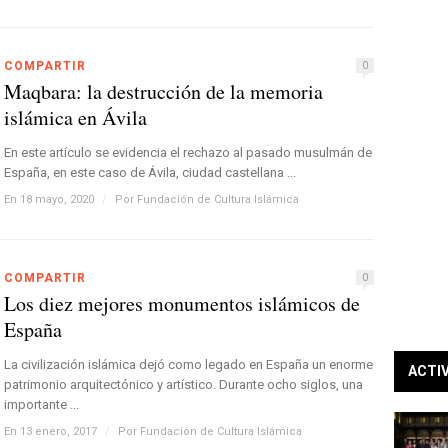
COMPARTIR
0
Maqbara: la destrucción de la memoria
islámica en Ávila
En este artículo se evidencia el rechazo al pasado musulmán de
España, en este caso de Ávila, ciudad castellana ...
En 18 mayo, 2020
/
Por
Fundación de Cultura Islámica
COMPARTIR
0
Los diez mejores monumentos islámicos de
España
La civilización islámica dejó como legado en España un enorme
ACTI
patrimonio arquitectónico y artístico. Durante ocho siglos, una
importante ...
En 13 enero, 2017
/
Por
Fundación de Cultura Islámica