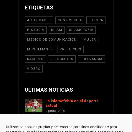
ETIQUETAS
ACTIVIDADES
CONVIVENCIA
EUROPA
HISTORIA
ISLAM
ISLAMOFOBIA
MEDIOS DE COMUNICACIÓN
MUJER
MUSULMANES
PREJUICIOS
RACISMO
REFUGIADOS
TOLERANCIA
VIDEOS
ULTIMAS NOTICIAS
La islamofobia en el deporte
actual
9 junio, 2026
Saint Levant como voz cultural
contra la islamofobia
Utilizamos cookies propias y de terceros para fines analíticos y para
17 enero, 2026