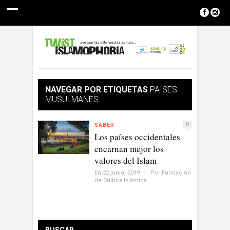
NAVEGAR POR ETIQUETAS
PAÍSES
MUSULMANES
0
SABER
Los países occidentales
encarnan mejor los
valores del Islam
En 22 junio, 2019
/
Por
Fundación
de Cultura Islámica