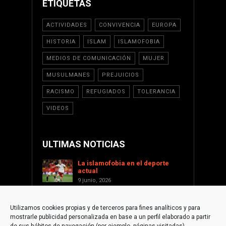
ETIQUETAS
ACTIVIDADES
CONVIVENCIA
EUROPA
HISTORIA
ISLAM
ISLAMOFOBIA
MEDIOS DE COMUNICACIÓN
MUJER
MUSULMANES
PREJUICIOS
RACISMO
REFUGIADOS
TOLERANCIA
VIDEOS
ULTIMAS NOTICIAS
La islamofobia en el deporte
actual
9 junio, 2026
Saint Levant como voz cultural
contra la islamofobia
Utilizamos cookies propias y de terceros para fines analíticos y para
17 enero, 2026
mostrarle publicidad personalizada en base a un perfil elaborado a partir
Apoyar a Palestina desde la