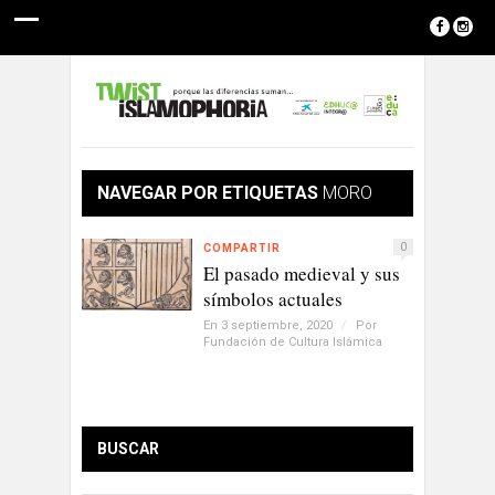
NAVEGAR POR ETIQUETAS
MORO
0
COMPARTIR
El pasado medieval y sus
símbolos actuales
En 3 septiembre, 2020
/
Por
Fundación de Cultura Islámica
BUSCAR