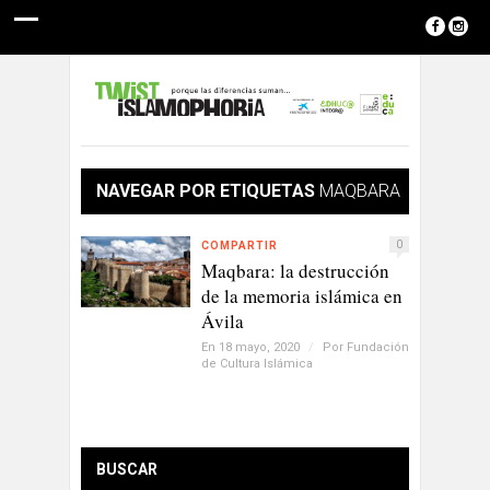
NAVEGAR POR ETIQUETAS
MAQBARA
0
COMPARTIR
Maqbara: la destrucción
de la memoria islámica en
Ávila
En 18 mayo, 2020
/
Por
Fundación
de Cultura Islámica
BUSCAR