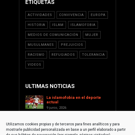
ETIQUETAS
ACTIVIDADES
CONVIVENCIA
EUROPA
HISTORIA
ISLAM
ISLAMOFOBIA
MEDIOS DE COMUNICACIÓN
MUJER
MUSULMANES
PREJUICIOS
RACISMO
REFUGIADOS
TOLERANCIA
VIDEOS
ULTIMAS NOTICIAS
La islamofobia en el deporte
actual
9 junio, 2026
Saint Levant como voz cultural
contra la islamofobia
Utilizamos cookies propias y de terceros para fines analíticos y para
17 enero, 2026
mostrarle publicidad personalizada en base a un perfil elaborado a partir
Apoyar a Palestina desde la