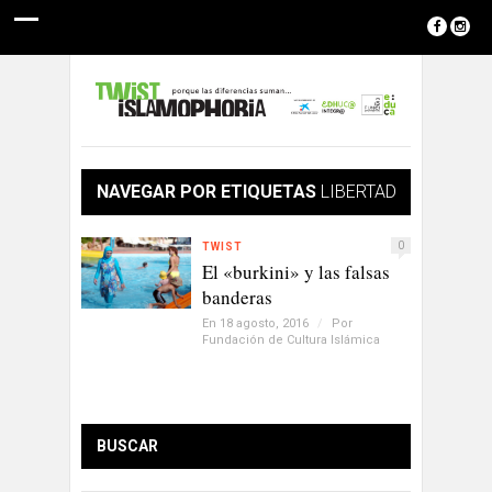
NAVEGAR POR ETIQUETAS
LIBERTAD
0
TWIST
El «burkini» y las falsas
banderas
En 18 agosto, 2016
/
Por
Fundación de Cultura Islámica
BUSCAR