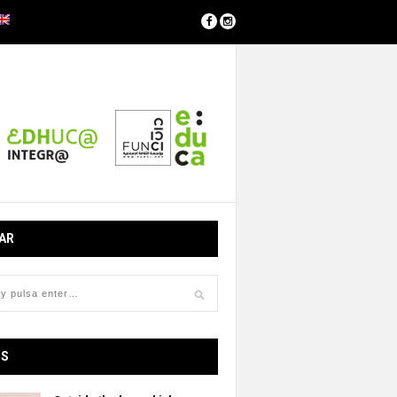
AR
OS