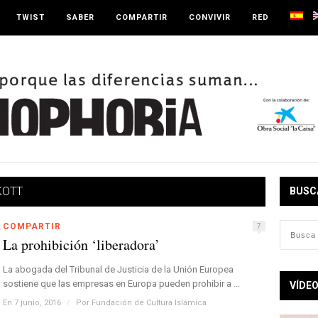
TWIST
SABER
COMPARTIR
CONVIVIR
RED
KOTT
BUSC
COMPARTIR
7
La prohibición ‘liberadora’
La abogada del Tribunal de Justicia de la Unión Europea
sostiene que las empresas en Europa pueden prohibir a ...
VÍDE
En 7 junio, 2016
/
Por
Fundación de Cultura Islámica