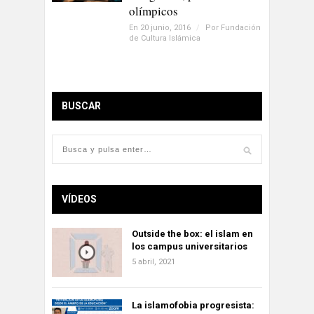
olímpicos
En 20 junio, 2016
/
Por
Fundación
de Cultura Islámica
BUSCAR
VÍDEOS
Outside the box: el islam en
los campus universitarios
5 abril, 2021
La islamofobia progresista: