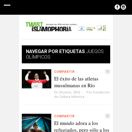
NAVEGAR POR ETIQUETAS
JUEGOS
OLÍMPICOS
0
COMPARTIR
El éxito de las atletas
musulmanas en Río
En 23 junio, 2016
/
Por
Fundación
de Cultura Islámica
0
COMPARTIR
El mundo adora a los
refugiados, pero sólo a los