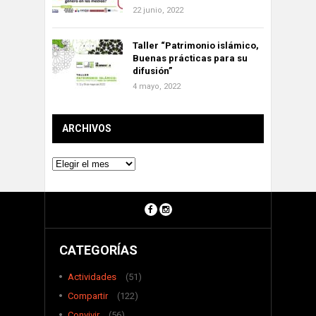
22 junio, 2022
Taller “Patrimonio islámico,
Buenas prácticas para su
difusión”
4 mayo, 2022
ARCHIVOS
Archivos
CATEGORÍAS
Actividades
(51)
Compartir
(122)
Convivir
(56)