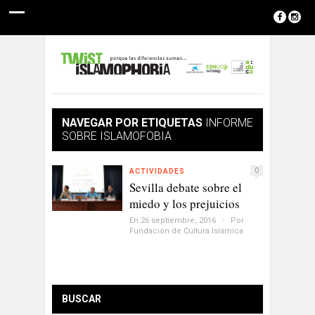
NAVEGAR POR ETIQUETAS
INFORME
SOBRE ISLAMOFOBIA
0
ACTIVIDADES
Sevilla debate sobre el
miedo y los prejuicios
En 26 septiembre, 2016
/
Por
Fundación de Cultura Islámica
BUSCAR