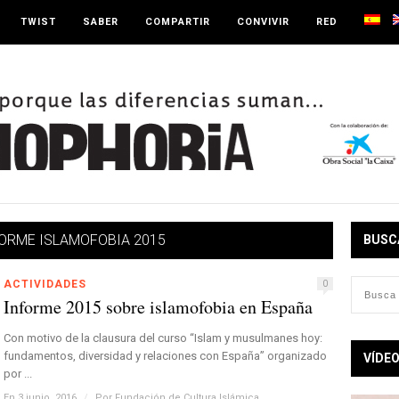
TWIST
SABER
COMPARTIR
CONVIVIR
RED
ORME ISLAMOFOBIA 2015
BUSC
ACTIVIDADES
0
Informe 2015 sobre islamofobia en España
Con motivo de la clausura del curso “Islam y musulmanes hoy:
fundamentos, diversidad y relaciones con España” organizado
VÍDE
por ...
En 3 junio, 2016
/
Por
Fundación de Cultura Islámica