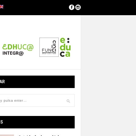
AR
OS