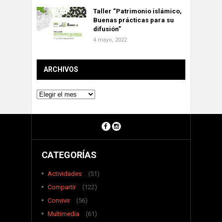
Taller “Patrimonio islámico,
Buenas prácticas para su
difusión”
4 mayo, 2022
ARCHIVOS
Archivos
CATEGORÍAS
Actividades
(51)
Compartir
(122)
Convivir
(56)
Multimedia
(61)