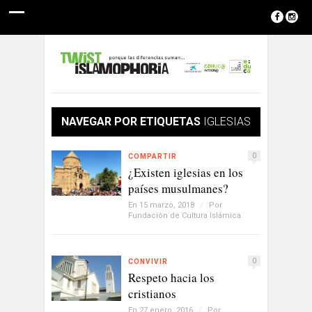
NAVEGAR POR ETIQUETAS
IGLESIAS
0
COMPARTIR
¿Existen iglesias en los
países musulmanes?
En 15 marzo, 2018
/
Por
Fundación de Cultura Islámica
0
CONVIVIR
Respeto hacia los
cristianos
En 27 enero, 2016
/
Por