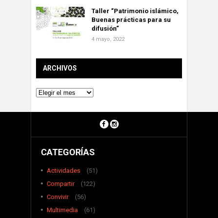
Taller “Patrimonio islámico,
Buenas prácticas para su
difusión”
4 mayo, 2022
ARCHIVOS
Archivos
CATEGORÍAS
Actividades
(51)
Compartir
(122)
Convivir
(56)
Multimedia
(61)