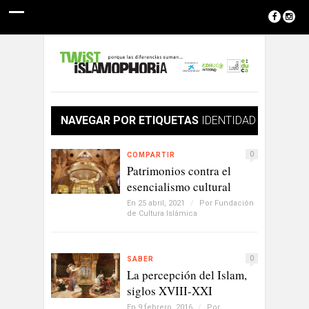
NAVEGAR POR ETIQUETAS
IDENTIDAD
0
COMPARTIR
Patrimonios contra el
esencialismo cultural
En 25 abril, 2021
/
Por
Fundación
de Cultura Islámica
0
SABER
La percepción del Islam,
siglos XVIII-XXI
En 9 febrero, 2016
/
Por