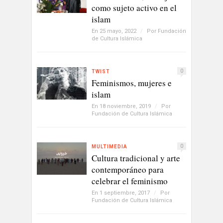
como sujeto activo en el
islam
En 25 mayo, 2022
/
Por
Fundación
de Cultura Islámica
0
TWIST
Feminismos, mujeres e
islam
En 18 noviembre, 2019
/
Por
Fundación de Cultura Islámica
0
MULTIMEDIA
Cultura tradicional y arte
contemporáneo para
celebrar el feminismo
En 1 septiembre, 2017
/
Por
Fundación de Cultura Islámica