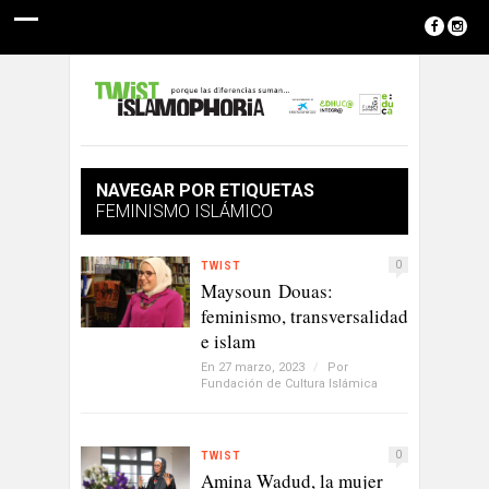
NAVEGAR POR ETIQUETAS
FEMINISMO ISLÁMICO
0
TWIST
Maysoun Douas:
feminismo, transversalidad
e islam
En 27 marzo, 2023
/
Por
Fundación de Cultura Islámica
0
TWIST
Amina Wadud, la mujer