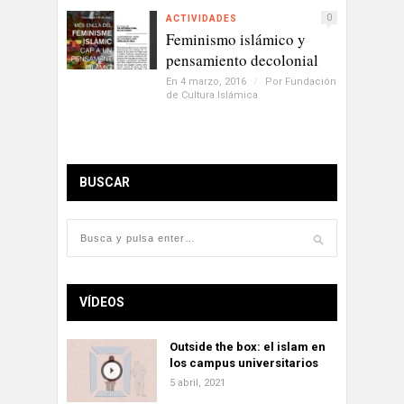
0
ACTIVIDADES
Feminismo islámico y
pensamiento decolonial
En 4 marzo, 2016
/
Por
Fundación
de Cultura Islámica
BUSCAR
VÍDEOS
Outside the box: el islam en
los campus universitarios
5 abril, 2021