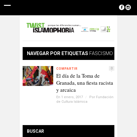
NAVEGAR POR ETIQUETAS
FASCISMO
0
COMPARTIR
El día de la Toma de
Granada, una fiesta racista
y arcaica
En 1 enero, 2017
/
Por
Fundación
de Cultura Islámica
BUSCAR