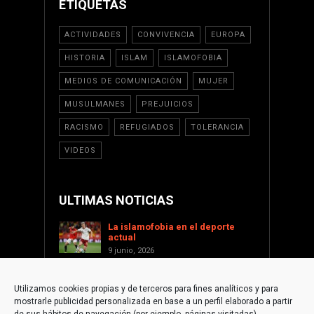
ETIQUETAS
ACTIVIDADES
CONVIVENCIA
EUROPA
HISTORIA
ISLAM
ISLAMOFOBIA
MEDIOS DE COMUNICACIÓN
MUJER
MUSULMANES
PREJUICIOS
RACISMO
REFUGIADOS
TOLERANCIA
VIDEOS
ULTIMAS NOTICIAS
La islamofobia en el deporte
actual
9 junio, 2026
Saint Levant como voz cultural
contra la islamofobia
Utilizamos cookies propias y de terceros para fines analíticos y para
17 enero, 2026
mostrarle publicidad personalizada en base a un perfil elaborado a partir
Apoyar a Palestina desde la