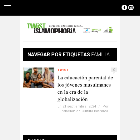
NAVEGAR POR ETIQUETAS
FAMILIA
0
TWIST
La educación parental de
los jóvenes musulmanes
en la era de la
globalización
En 21 septiembre, 2024
/
Por
Fundación de Cultura Islámica