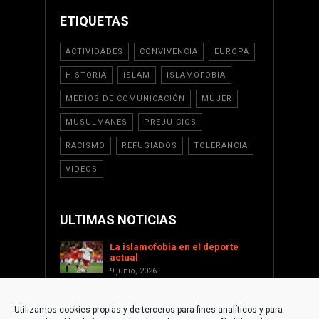
ETIQUETAS
ACTIVIDADES
CONVIVENCIA
EUROPA
HISTORIA
ISLAM
ISLAMOFOBIA
MEDIOS DE COMUNICACIÓN
MUJER
MUSULMANES
PREJUICIOS
RACISMO
REFUGIADOS
TOLERANCIA
VIDEOS
ULTIMAS NOTICIAS
La islamofobia en el deporte
actual
9 junio, 2026
Saint Levant como voz cultural
contra la islamofobia
Utilizamos cookies propias y de terceros para fines analíticos y para
17 enero, 2026