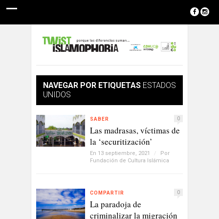
NAVEGAR POR ETIQUETAS
ESTADOS
UNIDOS
0
SABER
Las madrasas, víctimas de
la ‘securitización’
En 13 septiembre, 2021
/
Por
Fundación de Cultura Islámica
0
COMPARTIR
La paradoja de
criminalizar la migración