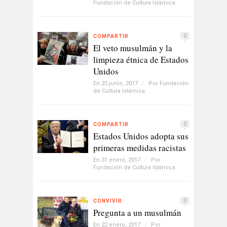
Fundación de Cultura Islámica
0
COMPARTIR
El veto musulmán y la
limpieza étnica de Estados
Unidos
En 25 junio, 2017
/
Por
Fundación
de Cultura Islámica
0
COMPARTIR
Estados Unidos adopta sus
primeras medidas racistas
En 31 enero, 2017
/
Por
Fundación de Cultura Islámica
0
CONVIVIR
Pregunta a un musulmán
En 22 enero, 2017
/
Por