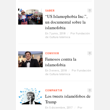
0
SABER
“US Islamophobia Inc.”,
un documental sobre la
islamofobia
En 7 junio, 2018
/
Por
Fundación
de Cultura Islámica
0
CONVIVIR
Famosos contra la
islamofobia
En 3 enero, 2018
/
Por
Fundación
de Cultura Islámica
0
COMPARTIR
Los tweets islamófobos de
Trump
En 5 diciembre, 2017
/
Por