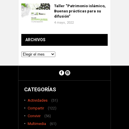
Taller “Patrimonio islámico,
Buenas prácticas para su
difusión”
4 mayo, 2022
ARCHIVOS
Archivos
CATEGORÍAS
Actividades
(51)
Compartir
(122)
Convivir
(56)
Multimedia
(61)