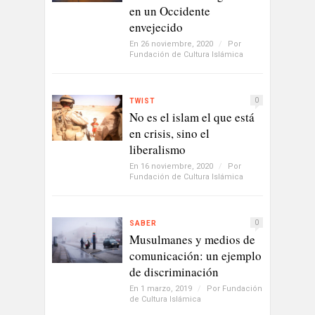
en un Occidente
envejecido
En 26 noviembre, 2020
/
Por
Fundación de Cultura Islámica
0
TWIST
No es el islam el que está
en crisis, sino el
liberalismo
En 16 noviembre, 2020
/
Por
Fundación de Cultura Islámica
0
SABER
Musulmanes y medios de
comunicación: un ejemplo
de discriminación
En 1 marzo, 2019
/
Por
Fundación
de Cultura Islámica