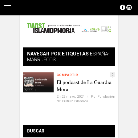
NAVEGAR POR ETIQUETAS
ESPAÑA-
MARRUECOS
0
COMPARTIR
El podcast de La Guardia
Mora
En 28 mayo, 2024
/
Por
Fundación
de Cultura Islámica
BUSCAR