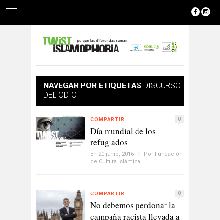
NAVEGAR POR ETIQUETAS
DISCURSO
DEL ODIO
0
COMPARTIR
Día mundial de los
refugiados
En 20 junio, 2016
/
Por
Fundación
de Cultura Islámica
0
COMPARTIR
No debemos perdonar la
campaña racista llevada a