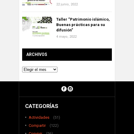
22 junio, 2022
Taller “Patrimonio islámico,
Buenas prácticas para su
difusión”
4 mayo, 2022
ARCHIVOS
Archivos
CATEGORÍAS
Actividades
(51)
Compartir
(122)
Convivir
(56)