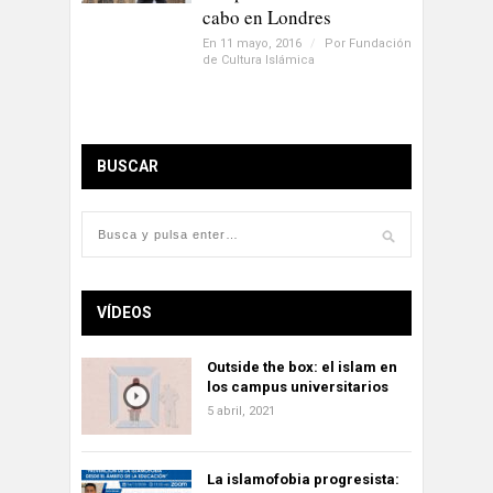
cabo en Londres
En 11 mayo, 2016
/
Por
Fundación
de Cultura Islámica
BUSCAR
VÍDEOS
Outside the box: el islam en
los campus universitarios
5 abril, 2021
La islamofobia progresista: