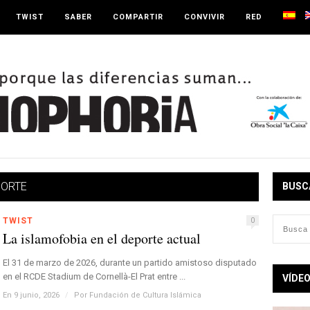
TWIST
SABER
COMPARTIR
CONVIVIR
RED
PORTE
BUSC
TWIST
0
La islamofobia en el deporte actual
El 31 de marzo de 2026, durante un partido amistoso disputado
en el RCDE Stadium de Cornellà-El Prat entre ...
VÍDE
En 9 junio, 2026
/
Por
Fundación de Cultura Islámica