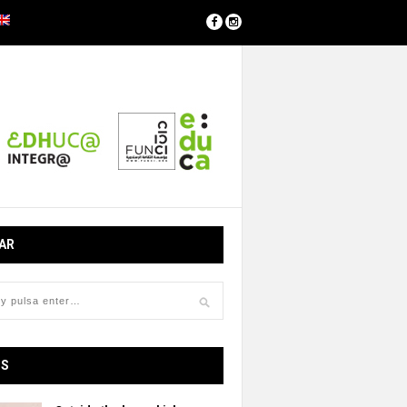
AR
OS